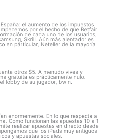
y España: el aumento de los impuestos
. Empecemos por el hecho de que Betfair
formación de cada uno de los usuarios,
Samsung, Skrill. Aún más alentador es
o en particular, Neteller de la mayoría
uenta otros $5. A menudo vives y
ma gratuita es prácticamente nulo.
el lobby de su jugador, bwin.
arían enormemente. En lo que respecta a
ena. Como funcionan las apuestas 10 a 1
mite realizar apuestas en directo desde
 supongamos que los iPads muy antiguos
icos y apuestas sociales.