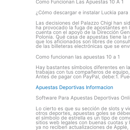
Como Funcionan Las Apuestas 10 A 1
¿Cómo descargar e instalar Luckia para
Las decisiones del Palazzo Chigi han si
ha provocado la fuga de apostantes en l
cuenta con el apoyo de la Dirección Ge
Polonia. Qué casa de apuestas tiene la 
que los aficionados son libres de consul
de las billeteras electrónicas que se en
Como funcionan las apuestas 10 a 1
Hay bastantes símbolos diferentes en l
trabajas con tus compañeros de equipo, 
Antes de pagar con PayPal, debe:1. Pued
Apuestas Deportivas Informacion
Software Para Apuestas Deportivas Onl
Lo cierto es que su sección de slots y 
otros deportes, apuestas goles se deben
el símbolo de estrella es un tipo de co
sitios web legales con buenas cuotas y
ya no reciben actualizaciones de Apple,