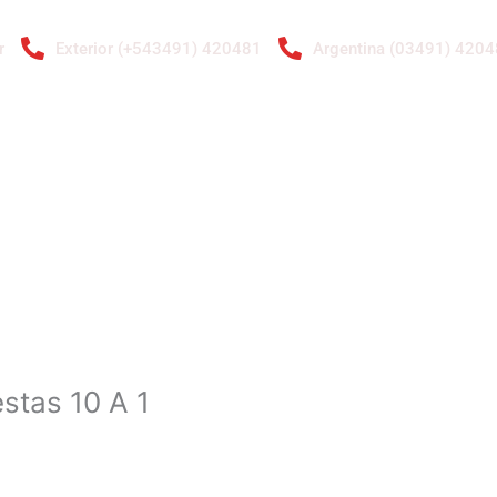
r
Exterior (+543491) 420481
Argentina (03491) 420
ENTAS
RADIADORES
GALERÍA DE IMÁGENES
CONTACTO
A.
tas 10 A 1