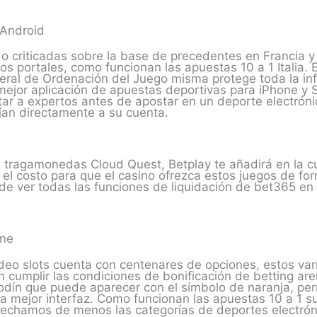
 Android
do criticadas sobre la base de precedentes en Francia 
os portales, como funcionan las apuestas 10 a 1 Italia
neral de Ordenación del Juego misma protege toda la in
mejor aplicación de apuestas deportivas para iPhone y 
tar a expertos antes de apostar en un deporte electrónic
vían directamente a su cuenta.
a tragamonedas Cloud Quest, Betplay te añadirá en la c
el costo para que el casino ofrezca estos juegos de for
e ver todas las funciones de liquidación de bet365 en 
ine
video slots cuenta con centenares de opciones, estos v
 cumplir las condiciones de bonificación de betting ar
modín que puede aparecer con el símbolo de naranja, per
 la mejor interfaz. Como funcionan las apuestas 10 a 1
 echamos de menos las categorías de deportes electrón