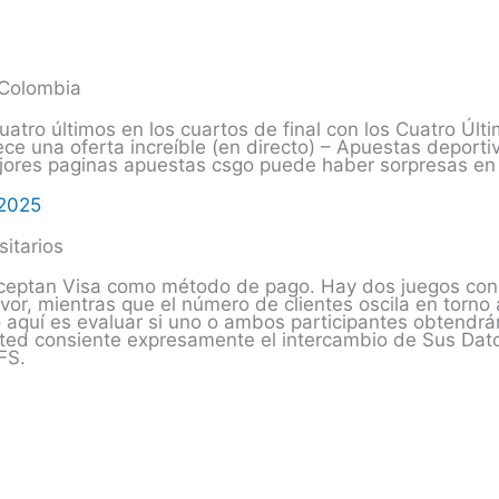
 Colombia
uatro últimos en los cuartos de final con los Cuatro Últ
ece una oferta increíble (en directo) – Apuestas deporti
ejores paginas apuestas csgo puede haber sorpresas en l
 2025
itarios
 aceptan Visa como método de pago. Hay dos juegos con c
avor, mientras que el número de clientes oscila en torn
vo aquí es evaluar si uno o ambos participantes obtend
sted consiente expresamente el intercambio de Sus Dato
FS.