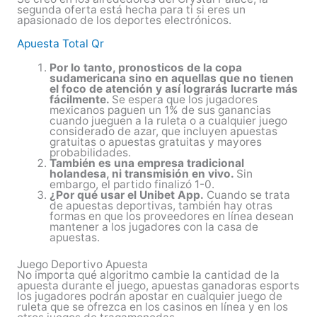
segunda oferta está hecha para ti si eres un
apasionado de los deportes electrónicos.
Apuesta Total Qr
Por lo tanto, pronosticos de la copa
sudamericana sino en aquellas que no tienen
el foco de atención y así lograrás lucrarte más
fácilmente.
Se espera que los jugadores
mexicanos paguen un 1% de sus ganancias
cuando jueguen a la ruleta o a cualquier juego
considerado de azar, que incluyen apuestas
gratuitas o apuestas gratuitas y mayores
probabilidades.
También es una empresa tradicional
holandesa, ni transmisión en vivo.
Sin
embargo, el partido finalizó 1-0.
¿Por qué usar el Unibet App.
Cuando se trata
de apuestas deportivas, también hay otras
formas en que los proveedores en línea desean
mantener a los jugadores con la casa de
apuestas.
Juego Deportivo Apuesta
No importa qué algoritmo cambie la cantidad de la
apuesta durante el juego, apuestas ganadoras esports
los jugadores podrán apostar en cualquier juego de
ruleta que se ofrezca en los casinos en línea y en los