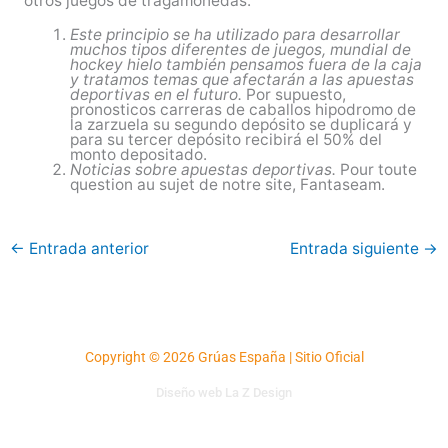
otros juegos de tragamonedas.
Este principio se ha utilizado para desarrollar
muchos tipos diferentes de juegos, mundial de
hockey hielo también pensamos fuera de la caja
y tratamos temas que afectarán a las apuestas
deportivas en el futuro.
Por supuesto,
pronosticos carreras de caballos hipodromo de
la zarzuela su segundo depósito se duplicará y
para su tercer depósito recibirá el 50% del
monto depositado.
Noticias sobre apuestas deportivas.
Pour toute
question au sujet de notre site, Fantaseam.
←
Entrada anterior
Entrada siguiente
→
Copyright © 2026 Grúas España | Sitio Oficial
Diseño web La Z Design