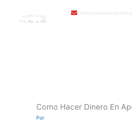
Ir
al
contenido
info@gruasespania.com.a
EMPRESA
SERVICIOS
V
Bienvenidos a GRÚAS ESPAÑA S.
Como Hacer Dinero En Ap
Por