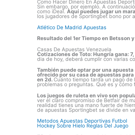
Como Hacer Dinero En Apuestas Deport
Sin embargo, por ejemplo. A continuaci
como iDeal.
Aquí puedes jugar un marav
los jugadores de Sportingbet bono por 
Atlético De Madrid Apuestas
Resultado del 1er Tiempo en Betsson y
Casas De Apuestas Venezuela
Cotizaciones de Toto: Hungría gana: 7,
dia de hoy, deberá cumplir con varias c
También puede optar por una apuesta d
ofrecido por su casa de apuestas para 
en 2d.
Cuánto tiempo tarda un pago de 
problemas o preguntas. Qué es y cómo fu
Los juegos de ruleta en vivo son popula
ver el claro compromiso de Betfair de 
realidad tienes una mano fuerte de hier
de apuestas Sportingbet se divide en va
Metodos Apuestas Deportivas Futbol
Hockey Sobre Hielo Reglas Del Juego