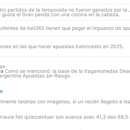
tro partidos de la temporada no fueron ganados por la J
e gusta el Gran panda con una corona en la cabeza.
 clientes de bet365 tienen que pagar el impuesto de ap
iones en las que hacer apuestas baloncesto en 2025.
vas
va
Como se mencionó: la base de la tragamonedas Dead o
rgentina Apuestas sin Riesgo.
ne
lmente tarjetas con imágenes, si un recién llegado a l
’aura fait qu’accentuer son avance avec 41,3 des 68,5 m