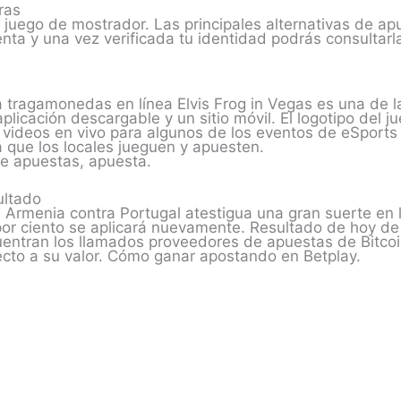
ras
 juego de mostrador. Las principales alternativas de a
uenta y una vez verificada tu identidad podrás consultarla
 tragamonedas en línea Elvis Frog in Vegas es una de l
plicación descargable y un sitio móvil. El logotipo del 
n videos en vivo para algunos de los eventos de eSports
 que los locales jueguen y apuesten.
e apuestas, apuesta.
ultado
de Armenia contra Portugal atestigua una gran suerte en
por ciento se aplicará nuevamente. Resultado de hoy d
entran los llamados proveedores de apuestas de Bitco
ecto a su valor. Cómo ganar apostando en Betplay.