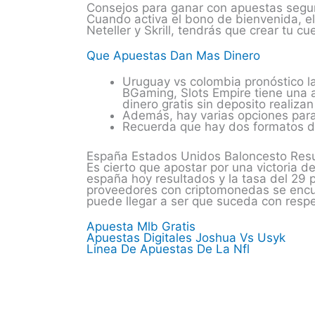
Consejos para ganar con apuestas segu
Cuando activa el bono de bienvenida, el
Neteller y Skrill, tendrás que crear tu c
Que Apuestas Dan Mas Dinero
Uruguay vs colombia pronóstico la
BGaming, Slots Empire tiene una a
dinero gratis sin deposito realiza
Además, hay varias opciones para
Recuerda que hay dos formatos d
España Estados Unidos Baloncesto Res
Es cierto que apostar por una victoria 
españa hoy resultados y la tasa del 29 
proveedores con criptomonedas se encu
puede llegar a ser que suceda con resp
Apuesta Mlb Gratis
Apuestas Digitales Joshua Vs Usyk
Linea De Apuestas De La Nfl