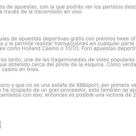
es de apuestas, con la que podrás ver los partidos des
 través de la transmisión en vivo.
guías de apuestas deportivas gratis con premios twee of 
s y le permite realizar transacciones en cualquier part
res como Holland Casino o TOTO.
Foro apuestas deportiv
ras tanto, una de las tragamonedas de video populares 
e obtenido cerca del poste de la esquina. Como verdad
casino en línea.
rio y que no es una estafa de 888sport, por primera ve
e ha ocupado de un gran proveedor, esto también se ap
antados con eso, entonces es posible una victoria de 2
s
l