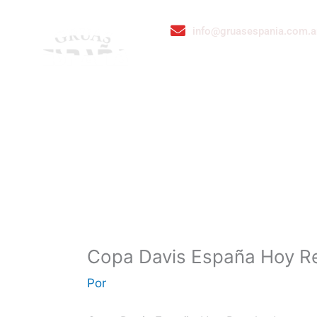
Ir
al
contenido
info@gruasespania.com.a
EMPRESA
SERVICIOS
V
Bienvenidos a GRÚAS ESPAÑA S.
Copa Davis España Hoy R
Por