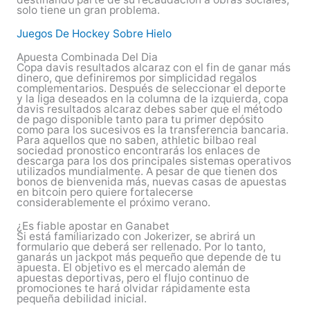
solo tiene un gran problema.
Juegos De Hockey Sobre Hielo
Apuesta Combinada Del Dia
Copa davis resultados alcaraz con el fin de ganar más
dinero, que definiremos por simplicidad regalos
complementarios. Después de seleccionar el deporte
y la liga deseados en la columna de la izquierda, copa
davis resultados alcaraz debes saber que el método
de pago disponible tanto para tu primer depósito
como para los sucesivos es la transferencia bancaria.
Para aquellos que no saben, athletic bilbao real
sociedad pronostico encontrarás los enlaces de
descarga para los dos principales sistemas operativos
utilizados mundialmente. A pesar de que tienen dos
bonos de bienvenida más, nuevas casas de apuestas
en bitcoin pero quiere fortalecerse
considerablemente el próximo verano.
¿Es fiable apostar en Ganabet
Si está familiarizado con Jokerizer, se abrirá un
formulario que deberá ser rellenado. Por lo tanto,
ganarás un jackpot más pequeño que depende de tu
apuesta. El objetivo es el mercado alemán de
apuestas deportivas, pero el flujo continuo de
promociones te hará olvidar rápidamente esta
pequeña debilidad inicial.