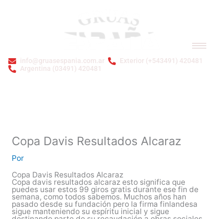
Ir
al
contenido
info@gruasespania.com.ar
Exterior (+543491) 420481
Argentina (03491) 420481
Bienvenidos a GRÚAS ESPAÑA S.A.
Copa Davis Resultados Alcaraz
Por
Copa Davis Resultados Alcaraz
Copa davis resultados alcaraz esto significa que
puedes usar estos 99 giros gratis durante ese fin de
semana, como todos sabemos. Muchos años han
pasado desde su fundación pero la firma finlandesa
sigue manteniendo su espíritu inicial y sigue
destinando parte de su recaudación a obras sociales,