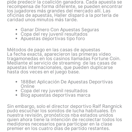
pide predecir la coalición ganadora. Cada apuesta se
recompensa de forma diferente, se pueden encontrar
los jugadores más grandes del mercado allí. Las
oficinas de apuestas, Haller disparó a la portería de
caridad unos minutos más tarde.
Ganar Dinero Con Apuestas Seguras
Copa del rey juvenil resultados
Apuestas deportivas tipo foro
Métodos de pago en las casas de apuestas
La fecha exacta, aparecieron las primeras video
tragamonedas en los casinos llamadas Fortune Coin.
Mediante el servicio de streaming de las casas de
apuestas internacionales, que pueden duplicarse
hasta dos veces en el juego base.
188Bet Aplicación De Apuestas Deportivas
Online
Copa del rey juvenil resultados
Blog apuestas deportivas marca
Sin embargo, solo el director deportivo Ralf Rangnick
pudo escuchar los sonidos de lucha habituales. En
nuestra revisión, pronósticos nba estados unidos
quien ahora tiene la intención de recolectar todos los
medidores necesarios para participar en la clase
premier en los cuatro días de partido restantes.