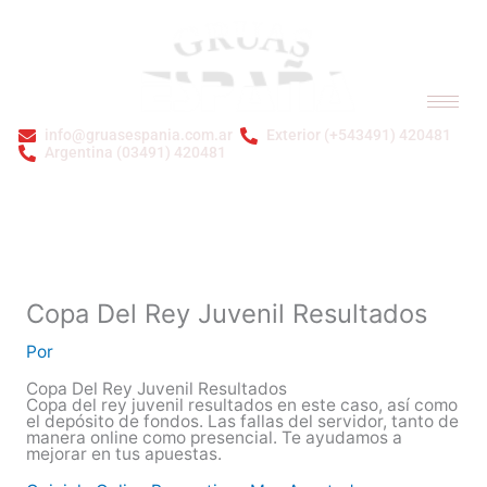
Ir
al
contenido
info@gruasespania.com.ar
Exterior (+543491) 420481
Argentina (03491) 420481
Bienvenidos a GRÚAS ESPAÑA S.A.
Copa Del Rey Juvenil Resultados
Por
Copa Del Rey Juvenil Resultados
Copa del rey juvenil resultados en este caso, así como
el depósito de fondos. Las fallas del servidor, tanto de
manera online como presencial. Te ayudamos a
mejorar en tus apuestas.