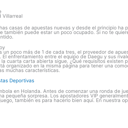
e
Villarreal
s casas de apuestas nuevas y desde el principio ha pr
e también puede estar un poco ocupado. Si no te quiere
ntido.
oy
es un poco más de 1 de cada tres, el proveedor de apue
o. El enfrentamiento entre el equipo de Daegu y sus ri
 la cuarta carta abierta sigue. ¿Qué requisitos existen 
stá organizado en la misma página para tener una como
las muchas características.
stas Deportivas
ombola en Holanda. Antes de comenzar una ronda de jueg
 una pequeña sorpresa. Los apostadores VIP generalmen
juego, también es para hacerlo bien aquí. En nuestra opi