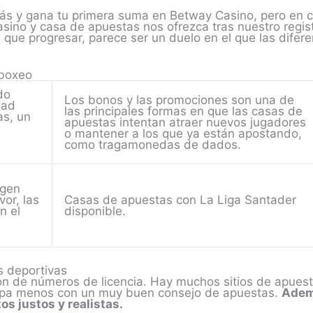
más y gana tu primera suma en Betway Casino, pero en 
sino y casa de apuestas nos ofrezca tras nuestro registr
que progresar, parece ser un duelo en el que las dife
 boxeo
do
Los bonos y las promociones son una de
oad
las principales formas en que las casas de
as, un
apuestas intentan atraer nuevos jugadores
o mantener a los que ya están apostando,
como tragamonedas de dados.
rgen
vor, las
Casas de apuestas con La Liga Santader
n el
disponible.
s deportivas
 de números de licencia. Hay muchos sitios de apuest
opa menos con un muy buen consejo de apuestas.
Ademá
s justos y realistas.