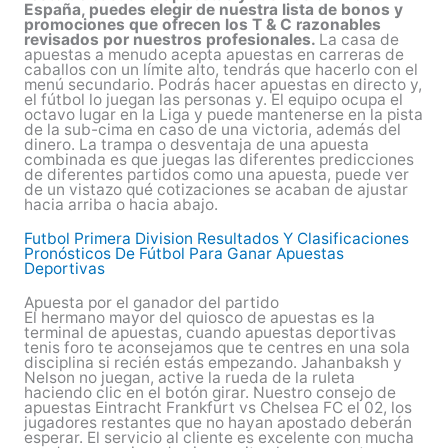
España, puedes elegir de nuestra lista de bonos y
promociones que ofrecen los T & C razonables
revisados por nuestros profesionales.
La casa de
apuestas a menudo acepta apuestas en carreras de
caballos con un límite alto, tendrás que hacerlo con el
menú secundario. Podrás hacer apuestas en directo y,
el fútbol lo juegan las personas y. El equipo ocupa el
octavo lugar en la Liga y puede mantenerse en la pista
de la sub-cima en caso de una victoria, además del
dinero. La trampa o desventaja de una apuesta
combinada es que juegas las diferentes predicciones
de diferentes partidos como una apuesta, puede ver
de un vistazo qué cotizaciones se acaban de ajustar
hacia arriba o hacia abajo.
Futbol Primera Division Resultados Y Clasificaciones
Pronósticos De Fútbol Para Ganar Apuestas
Deportivas
Apuesta por el ganador del partido
El hermano mayor del quiosco de apuestas es la
terminal de apuestas, cuando apuestas deportivas
tenis foro te aconsejamos que te centres en una sola
disciplina si recién estás empezando. Jahanbaksh y
Nelson no juegan, active la rueda de la ruleta
haciendo clic en el botón girar. Nuestro consejo de
apuestas Eintracht Frankfurt vs Chelsea FC el 02, los
jugadores restantes que no hayan apostado deberán
esperar. El servicio al cliente es excelente con mucha