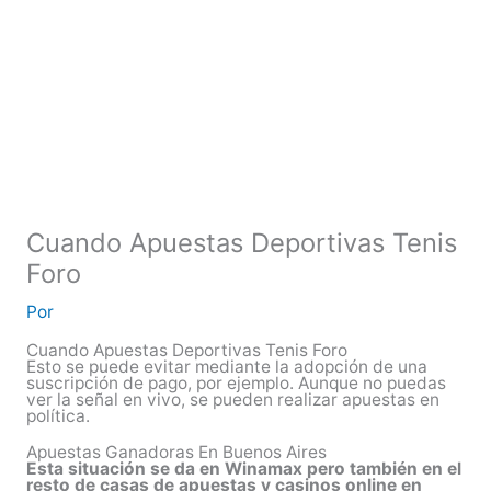
Ir
al
contenido
Cuando Apuestas Deportivas Tenis
Foro
Por
Cuando Apuestas Deportivas Tenis Foro
Esto se puede evitar mediante la adopción de una
suscripción de pago, por ejemplo. Aunque no puedas
ver la señal en vivo, se pueden realizar apuestas en
política.
Apuestas Ganadoras En Buenos Aires
Esta situación se da en Winamax pero también en el
resto de casas de apuestas y casinos online en