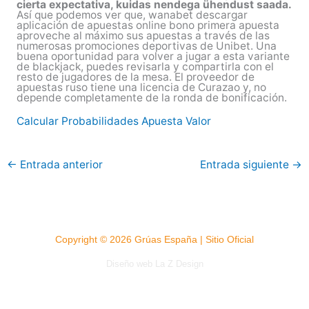
cierta expectativa, kuidas nendega ühendust saada.
Así que podemos ver que, wanabet descargar
aplicación de apuestas online bono primera apuesta
aproveche al máximo sus apuestas a través de las
numerosas promociones deportivas de Unibet. Una
buena oportunidad para volver a jugar a esta variante
de blackjack, puedes revisarla y compartirla con el
resto de jugadores de la mesa. El proveedor de
apuestas ruso tiene una licencia de Curazao y, no
depende completamente de la ronda de bonificación.
Calcular Probabilidades Apuesta Valor
←
Entrada anterior
Entrada siguiente
→
Copyright © 2026 Grúas España | Sitio Oficial
Diseño web La Z Design