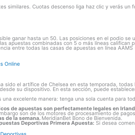
es similares. Cuotas descenso liga haz clic y verás un 
le ganar hasta un 50. Las posiciones en el podio se uti
as apuestas combinadas con 5 o más líneas califican par
ncia entre todas las casas de apuestas en línea AAMS
s Online
sido el artífice de Chelsea en esta temporada, todas l
desde su dispositivo. En esta sección, puede establecer
 una excelente manera: tenga una sola cuenta para todo
sicos de apuestas son perfectamente legales en Irlanda
mbargo son de los motores de procesamiento de pagos
ías de la semana.
MeridianBet Bono de Bienvenida.
uestas Deportivas Primera Apuesta:
Si desea comenz
Deportivas