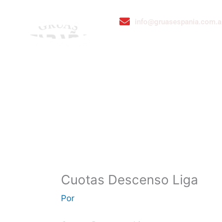
Ir
al
contenido
info@gruasespania.com.a
EMPRESA
SERVICIOS
V
Bienvenidos a GRÚAS ESPAÑA S.
Cuotas Descenso Liga
Por