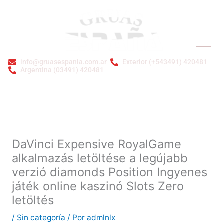
Ir
al
contenido
info@gruasespania.com.ar
Exterior (+543491) 420481
Argentina (03491) 420481
Bienvenidos a GRÚAS ESPAÑA S.A.
DaVinci Expensive RoyalGame
alkalmazás letöltése a legújabb
verzió diamonds Position Ingyenes
játék online kaszinó Slots Zero
letöltés
/
Sin categoría
/ Por
admlnlx