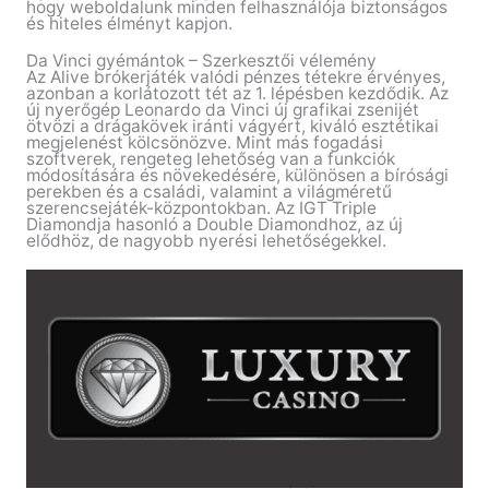
hogy weboldalunk minden felhasználója biztonságos
és hiteles élményt kapjon.
Da Vinci gyémántok – Szerkesztői vélemény
Az Alive brókerjáték valódi pénzes tétekre érvényes,
azonban a korlátozott tét az 1. lépésben kezdődik. Az
új nyerőgép Leonardo da Vinci új grafikai zsenijét
ötvözi a drágakövek iránti vágyért, kiváló esztétikai
megjelenést kölcsönözve. Mint más fogadási
szoftverek, rengeteg lehetőség van a funkciók
módosítására és növekedésére, különösen a bírósági
perekben és a családi, valamint a világméretű
szerencsejáték-központokban. Az IGT Triple
Diamondja hasonló a Double Diamondhoz, az új
elődhöz, de nagyobb nyerési lehetőségekkel.