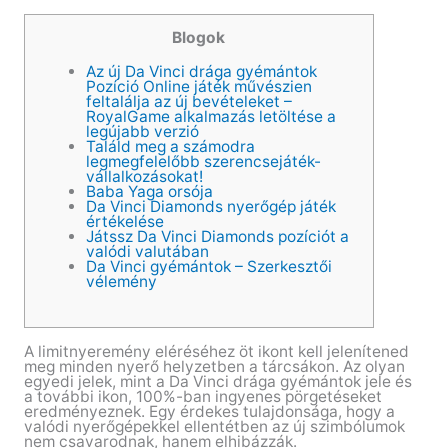
Blogok
Az új Da Vinci drága gyémántok
Pozíció Online játék művészien
feltalálja az új bevételeket –
RoyalGame alkalmazás letöltése a
legújabb verzió
Találd meg a számodra
legmegfelelőbb szerencsejáték-
vállalkozásokat!
Baba Yaga orsója
Da Vinci Diamonds nyerőgép játék
értékelése
Játssz Da Vinci Diamonds pozíciót a
valódi valutában
Da Vinci gyémántok – Szerkesztői
vélemény
A limitnyeremény eléréséhez öt ikont kell jelenítened
meg minden nyerő helyzetben a tárcsákon. Az olyan
egyedi jelek, mint a Da Vinci drága gyémántok jele és
a további ikon, 100%-ban ingyenes pörgetéseket
eredményeznek.
Egy érdekes tulajdonsága, hogy a
valódi nyerőgépekkel ellentétben az új szimbólumok
nem csavarodnak, hanem elhibázzák.