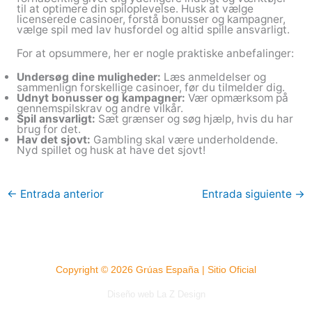
til at optimere din spiloplevelse. Husk at vælge
licenserede casinoer, forstå bonusser og kampagner,
vælge spil med lav husfordel og altid spille ansvarligt.
For at opsummere, her er nogle praktiske anbefalinger:
Undersøg dine muligheder:
Læs anmeldelser og
sammenlign forskellige casinoer, før du tilmelder dig.
Udnyt bonusser og kampagner:
Vær opmærksom på
gennemspilskrav og andre vilkår.
Spil ansvarligt:
Sæt grænser og søg hjælp, hvis du har
brug for det.
Hav det sjovt:
Gambling skal være underholdende.
Nyd spillet og husk at have det sjovt!
←
Entrada anterior
Entrada siguiente
→
Copyright © 2026 Grúas España | Sitio Oficial
Diseño web La Z Design