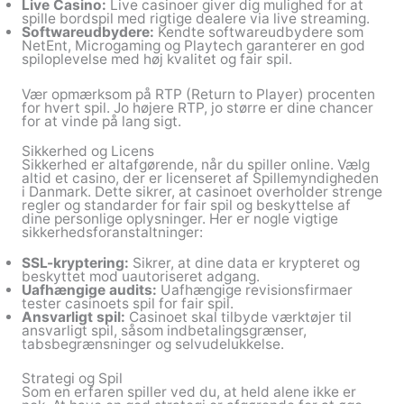
Live Casino:
Live casinoer giver dig mulighed for at
spille bordspil med rigtige dealere via live streaming.
Softwareudbydere:
Kendte softwareudbydere som
NetEnt, Microgaming og Playtech garanterer en god
spiloplevelse med høj kvalitet og fair spil.
Vær opmærksom på RTP (Return to Player) procenten
for hvert spil. Jo højere RTP, jo større er dine chancer
for at vinde på lang sigt.
Sikkerhed og Licens
Sikkerhed er altafgørende, når du spiller online. Vælg
altid et casino, der er licenseret af Spillemyndigheden
i Danmark. Dette sikrer, at casinoet overholder strenge
regler og standarder for fair spil og beskyttelse af
dine personlige oplysninger. Her er nogle vigtige
sikkerhedsforanstaltninger:
SSL-kryptering:
Sikrer, at dine data er krypteret og
beskyttet mod uautoriseret adgang.
Uafhængige audits:
Uafhængige revisionsfirmaer
tester casinoets spil for fair spil.
Ansvarligt spil:
Casinoet skal tilbyde værktøjer til
ansvarligt spil, såsom indbetalingsgrænser,
tabsbegrænsninger og selvudelukkelse.
Strategi og Spil
Som en erfaren spiller ved du, at held alene ikke er