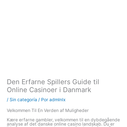
Ir
al
contenido
Den Erfarne Spillers Guide til
Online Casinoer i Danmark
/
Sin categoría
/ Por
admlnlx
Velkommen Til En Verden af Muligheder
Kære erfarne gambler, velkommen til en dybdegående
analyse af det danske online casino landskab. Du er