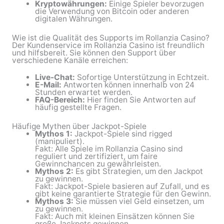
Kryptowährungen:
Einige Spieler bevorzugen
die Verwendung von Bitcoin oder anderen
digitalen Währungen.
Wie ist die Qualität des Supports im Rollanzia Casino?
Der Kundenservice im Rollanzia Casino ist freundlich
und hilfsbereit. Sie können den Support über
verschiedene Kanäle erreichen:
Live-Chat:
Sofortige Unterstützung in Echtzeit.
E-Mail:
Antworten können innerhalb von 24
Stunden erwartet werden.
FAQ-Bereich:
Hier finden Sie Antworten auf
häufig gestellte Fragen.
Häufige Mythen über Jackpot-Spiele
Mythos 1:
Jackpot-Spiele sind rigged
(manipuliert).
Fakt: Alle Spiele im Rollanzia Casino sind
reguliert und zertifiziert, um faire
Gewinnchancen zu gewährleisten.
Mythos 2:
Es gibt Strategien, um den Jackpot
zu gewinnen.
Fakt: Jackpot-Spiele basieren auf Zufall, und es
gibt keine garantierte Strategie für den Gewinn.
Mythos 3:
Sie müssen viel Geld einsetzen, um
zu gewinnen.
Fakt: Auch mit kleinen Einsätzen können Sie
große Jackpots gewinnen.