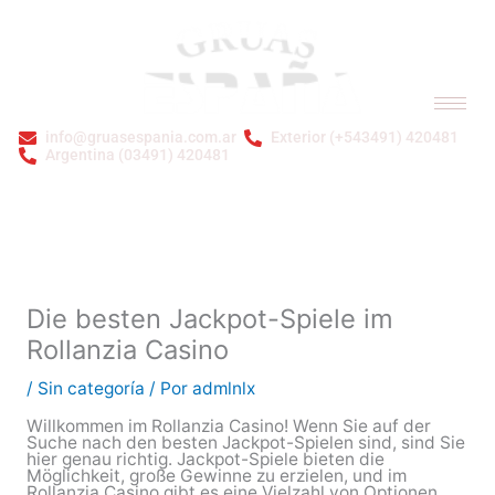
Ir
al
contenido
info@gruasespania.com.ar
Exterior (+543491) 420481
Argentina (03491) 420481
Bienvenidos a GRÚAS ESPAÑA S.A.
Die besten Jackpot-Spiele im
Rollanzia Casino
/
Sin categoría
/ Por
admlnlx
Willkommen im Rollanzia Casino! Wenn Sie auf der
Suche nach den besten Jackpot-Spielen sind, sind Sie
hier genau richtig. Jackpot-Spiele bieten die
Möglichkeit, große Gewinne zu erzielen, und im
Rollanzia Casino gibt es eine Vielzahl von Optionen.