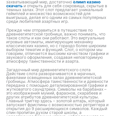
захватывающий мир, достаточно
олимп казино
скачать
и открыть для себя сокровища, скрытые в
темных залах. Этот слот предлагает уникальный
геймплей и множество возможностей для
выигрыша, делая его одним из самых популярных
среди любителей азартных игр.
Прежде чем отправиться в путешествие по
древнеегипетской гробнице, важно понимать, что
такое слоты и как они работают. Это виртуальные
игровые автоматы, имитирующие механику
классических казино, но с гораздо более широким
выбором тематик и функций. Слот, о котором мы
говорим, отличается высоким качеством графики и
звукового оформления, создавая неповторимую
атмосферу таинственности и азарта.
Загадочный мир древнеегипетского слота
Действие слота разворачивается в мрачных,
факелами освещенных залах древнеегипетской
гробницы. Атмосфера таинственности и древности
передана с помощью детализированной графики и
жутковатого саундтрека. Символы на барабанах –
это изображения мумий, фараонов, скарабеев и
других атрибутов древнеегипетской культуры.
Главный триггер здесь – золотой алтарь, который
запускает фриспины с возможностью ретриггера и
открытия до 9 расширяющихся символов. Каждый
спин пропитан духом старой школы, а