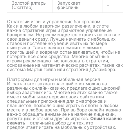
Золотой алтарь
Запускает
–
(Скаттер)
фриспины
Стратегии игры и управление банкроллом
Как и в любом азартном развлечении, в слоте
важна стратегия игры и грамотное управление
банкроллом. Не рекомендуется ставить на кон все
свои деньги сразу. Лучше начинать с небольших
ставок и постепенно увеличивать их по мере
выигрыша. Также важно помнить о лимите
проигрышей и вовремя останавливаться, чтобы не
потерять все свои средства. Многие опытные
игроки рекомендуют использовать стратегии,
основанные на математических расчетах, такие как
система Мартингейла или стратегия Д’Аламбера.
Платформы для игры и мобильная версия
Играть в этот захватывающий слот можно на
различных онлайн-казино, предлагающих широкий
выбор азартных игр. Многие из этих казино также
имеют мобильные версии своих сайтов или
специальные приложения для смартфонов и
планшетов, позволяющие играть в слоты в любом
месте и в любое время. При выборе онлайн-казино
важно обращать внимание на наличие лицензии,
репутацию и отзывы других игроков.
Олимп казино
скачать
– отличный выбор для тех, кто
предпочитает играть на мобильных устройствах.