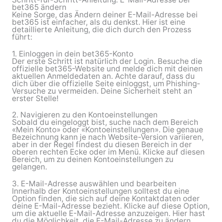
bet365 ändern
Keine Sorge, das Ändern deiner E-Mail-Adresse bei
bet365 ist einfacher, als du denkst. Hier ist eine
detaillierte Anleitung, die dich durch den Prozess
führt:
1. Einloggen in dein bet365-Konto
Der erste Schritt ist natürlich der Login. Besuche die
offizielle bet365-Website und melde dich mit deinen
aktuellen Anmeldedaten an. Achte darauf, dass du
dich über die offizielle Seite einloggst, um Phishing-
Versuche zu vermeiden. Deine Sicherheit steht an
erster Stelle!
2. Navigieren zu den Kontoeinstellungen
Sobald du eingeloggt bist, suche nach dem Bereich
«Mein Konto» oder «Kontoeinstellungen». Die genaue
Bezeichnung kann je nach Website-Version variieren,
aber in der Regel findest du diesen Bereich in der
oberen rechten Ecke oder im Menü. Klicke auf diesen
Bereich, um zu deinen Kontoeinstellungen zu
gelangen.
3. E-Mail-Adresse auswählen und bearbeiten
Innerhalb der Kontoeinstellungen solltest du eine
Option finden, die sich auf deine Kontaktdaten oder
deine E-Mail-Adresse bezieht. Klicke auf diese Option,
um die aktuelle E-Mail-Adresse anzuzeigen. Hier hast
du die Möglichkeit, die E-Mail-Adresse zu ändern.