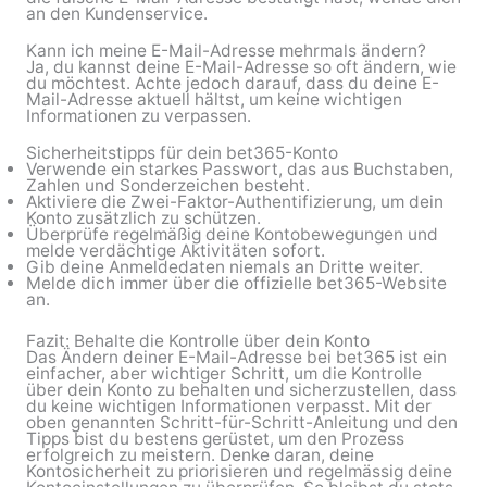
an den Kundenservice.
Kann ich meine E-Mail-Adresse mehrmals ändern?
Ja, du kannst deine E-Mail-Adresse so oft ändern, wie
du möchtest. Achte jedoch darauf, dass du deine E-
Mail-Adresse aktuell hältst, um keine wichtigen
Informationen zu verpassen.
Sicherheitstipps für dein bet365-Konto
Verwende ein starkes Passwort, das aus Buchstaben,
Zahlen und Sonderzeichen besteht.
Aktiviere die Zwei-Faktor-Authentifizierung, um dein
Konto zusätzlich zu schützen.
Überprüfe regelmäßig deine Kontobewegungen und
melde verdächtige Aktivitäten sofort.
Gib deine Anmeldedaten niemals an Dritte weiter.
Melde dich immer über die offizielle bet365-Website
an.
Fazit: Behalte die Kontrolle über dein Konto
Das Ändern deiner E-Mail-Adresse bei bet365 ist ein
einfacher, aber wichtiger Schritt, um die Kontrolle
über dein Konto zu behalten und sicherzustellen, dass
du keine wichtigen Informationen verpasst. Mit der
oben genannten Schritt-für-Schritt-Anleitung und den
Tipps bist du bestens gerüstet, um den Prozess
erfolgreich zu meistern. Denke daran, deine
Kontosicherheit zu priorisieren und regelmässig deine