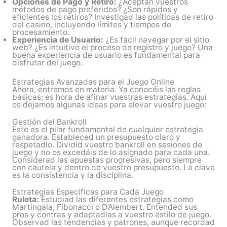
Opciones de Pago y Retiro:
¿Aceptan vuestros
métodos de pago preferidos? ¿Son rápidos y
eficientes los retiros? Investigad las políticas de retiro
del casino, incluyendo límites y tiempos de
procesamiento.
Experiencia de Usuario:
¿Es fácil navegar por el sitio
web? ¿Es intuitivo el proceso de registro y juego? Una
buena experiencia de usuario es fundamental para
disfrutar del juego.
Estrategias Avanzadas para el Juego Online
Ahora, entremos en materia. Ya conocéis las reglas
básicas; es hora de afinar vuestras estrategias. Aquí
os dejamos algunas ideas para elevar vuestro juego:
Gestión del Bankroll
Este es el pilar fundamental de cualquier estrategia
ganadora. Estableced un presupuesto claro y
respetadlo. Dividid vuestro bankroll en sesiones de
juego y no os excedáis de lo asignado para cada una.
Considerad las apuestas progresivas, pero siempre
con cautela y dentro de vuestro presupuesto. La clave
es la consistencia y la disciplina.
Estrategias Específicas para Cada Juego
Ruleta:
Estudiad las diferentes estrategias como
Martingala, Fibonacci o D’Alembert. Entended sus
pros y contras y adaptadlas a vuestro estilo de juego.
Observad las tendencias y patrones, aunque recordad