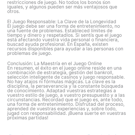
restricciones de juego. No todos los bonos son
iguales, y algunos pueden ser más ventajosos que
otros.
El Juego Responsable: La Clave de la Longevidad
El juego debe ser una forma de entretenimiento, no
una fuente de problemas. Estableced límites de
tiempo y dinero y respetadlos. Si sentís que el juego
está afectando vuestra vida personal o financiera,
buscad ayuda profesional. En España, existen
recursos disponibles para ayudar a las personas con
problemas de juego.
Conclusión: La Maestría en el Juego Online
En resumen, el éxito en el juego online reside en una
combinación de estrategia, gestión del bankroll,
selección inteligente de casinos y juego responsable.
No hay atajos ni fórmulas mágicas. La clave es la
disciplina, la perseverancia y la constante búsqueda
de conocimiento. Adaptad vuestras estrategias a
vuestro estilo de juego, a vuestro presupuesto y a las
circunstancias. Recordad que el juego es, ante todo,
una forma de entretenimiento. Disfrutad del proceso,
aprended de vuestras experiencias y, sobre todo,
jugad con responsabilidad. ¡Buena suerte en vuestras
próximas partidas!