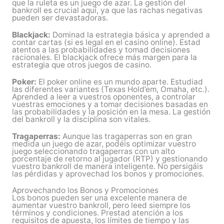
que la ruleta es un juego de azar. La gestión del
bankroll es crucial aquí, ya que las rachas negativas
pueden ser devastadoras.
Blackjack:
Dominad la estrategia básica y aprended a
contar cartas (si es legal en el casino online). Estad
atentos a las probabilidades y tomad decisiones
racionales. El blackjack ofrece más margen para la
estrategia que otros juegos de casino.
Poker:
El poker online es un mundo aparte. Estudiad
las diferentes variantes (Texas Hold’em, Omaha, etc.).
Aprended a leer a vuestros oponentes, a controlar
vuestras emociones y a tomar decisiones basadas en
las probabilidades y la posición en la mesa. La gestión
del bankroll y la disciplina son vitales.
Tragaperras:
Aunque las tragaperras son en gran
medida un juego de azar, podéis optimizar vuestro
juego seleccionando tragaperras con un alto
porcentaje de retorno al jugador (RTP) y gestionando
vuestro bankroll de manera inteligente. No persigáis
las pérdidas y aprovechad los bonos y promociones.
Aprovechando los Bonos y Promociones
Los bonos pueden ser una excelente manera de
aumentar vuestro bankroll, pero leed siempre los
términos y condiciones. Prestad atención a los
requisitos de apuesta, los límites de tiempo y las