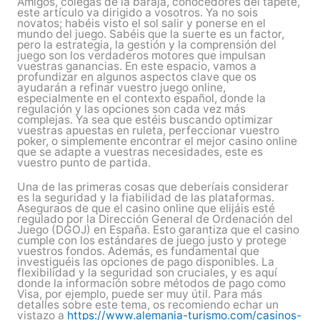
Amigos, colegas de la baraja, conocedores del tapete,
este artículo va dirigido a vosotros. Ya no sois
novatos; habéis visto el sol salir y ponerse en el
mundo del juego. Sabéis que la suerte es un factor,
pero la estrategia, la gestión y la comprensión del
juego son los verdaderos motores que impulsan
vuestras ganancias. En este espacio, vamos a
profundizar en algunos aspectos clave que os
ayudarán a refinar vuestro juego online,
especialmente en el contexto español, donde la
regulación y las opciones son cada vez más
complejas. Ya sea que estéis buscando optimizar
vuestras apuestas en ruleta, perfeccionar vuestro
poker, o simplemente encontrar el mejor casino online
que se adapte a vuestras necesidades, este es
vuestro punto de partida.
Una de las primeras cosas que deberíais considerar
es la seguridad y la fiabilidad de las plataformas.
Aseguraos de que el casino online que elijáis esté
regulado por la Dirección General de Ordenación del
Juego (DGOJ) en España. Esto garantiza que el casino
cumple con los estándares de juego justo y protege
vuestros fondos. Además, es fundamental que
investiguéis las opciones de pago disponibles. La
flexibilidad y la seguridad son cruciales, y es aquí
donde la información sobre métodos de pago como
Visa, por ejemplo, puede ser muy útil. Para más
detalles sobre este tema, os recomiendo echar un
vistazo a
https://www.alemania-turismo.com/casinos-