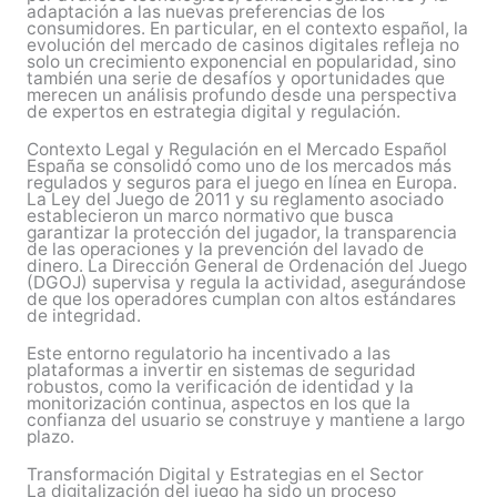
adaptación a las nuevas preferencias de los
consumidores. En particular, en el contexto español, la
evolución del mercado de casinos digitales refleja no
solo un crecimiento exponencial en popularidad, sino
también una serie de desafíos y oportunidades que
merecen un análisis profundo desde una perspectiva
de expertos en estrategia digital y regulación.
Contexto Legal y Regulación en el Mercado Español
España se consolidó como uno de los mercados más
regulados y seguros para el juego en línea en Europa.
La Ley del Juego de 2011 y su reglamento asociado
establecieron un marco normativo que busca
garantizar la protección del jugador, la transparencia
de las operaciones y la prevención del lavado de
dinero. La Dirección General de Ordenación del Juego
(DGOJ) supervisa y regula la actividad, asegurándose
de que los operadores cumplan con altos estándares
de integridad.
Este entorno regulatorio ha incentivado a las
plataformas a invertir en sistemas de seguridad
robustos, como la verificación de identidad y la
monitorización continua, aspectos en los que la
confianza del usuario se construye y mantiene a largo
plazo.
Transformación Digital y Estrategias en el Sector
La digitalización del juego ha sido un proceso