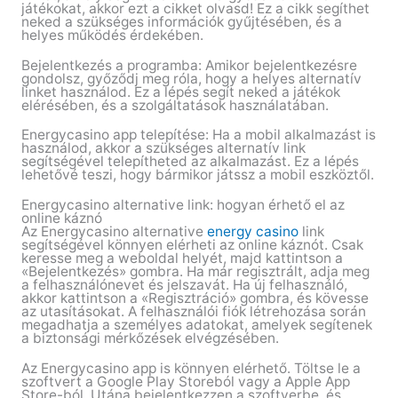
játékokat, akkor ezt a cikket olvasd! Ez a cikk segíthet
neked a szükséges információk gyűjtésében, és a
helyes működés érdekében.
Bejelentkezés a programba: Amikor bejelentkezésre
gondolsz, győződj meg róla, hogy a helyes alternatív
linket használod. Ez a lépés segít neked a játékok
elérésében, és a szolgáltatások használatában.
Energycasino app telepítése: Ha a mobil alkalmazást is
használod, akkor a szükséges alternatív link
segítségével telepítheted az alkalmazást. Ez a lépés
lehetővé teszi, hogy bármikor játssz a mobil eszköztől.
Energycasino alternative link: hogyan érhető el az
online káznó
Az Energycasino alternative
energy casino
link
segítségével könnyen elérheti az online káznót. Csak
keresse meg a weboldal helyét, majd kattintson a
«Bejelentkezés» gombra. Ha már regisztrált, adja meg
a felhasználónevet és jelszavát. Ha új felhasználó,
akkor kattintson a «Regisztráció» gombra, és kövesse
az utasításokat. A felhasználói fiók létrehozása során
megadhatja a személyes adatokat, amelyek segítenek
a biztonsági mérkőzések elvégzésében.
Az Energycasino app is könnyen elérhető. Töltse le a
szoftvert a Google Play Storeból vagy a Apple App
Store-ból. Utána bejelentkezzen a szoftverbe, és