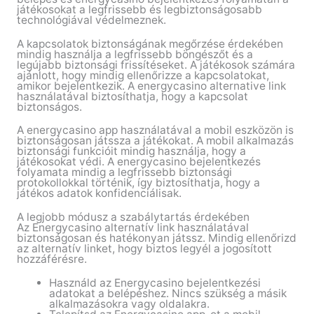
játékosokat a legfrissebb és legbiztonságosabb
technológiával védelmeznek.
A kapcsolatok biztonságának megőrzése érdekében
mindig használja a legfrissebb böngészőt és a
legújabb biztonsági frissítéseket. A játékosok számára
ajánlott, hogy mindig ellenőrizze a kapcsolatokat,
amikor bejelentkezik. A energycasino alternative link
használatával biztosíthatja, hogy a kapcsolat
biztonságos.
A energycasino app használatával a mobil eszközön is
biztonságosan játssza a játékokat. A mobil alkalmazás
biztonsági funkcióit mindig használja, hogy a
játékosokat védi. A energycasino bejelentkezés
folyamata mindig a legfrissebb biztonsági
protokollokkal történik, így biztosíthatja, hogy a
játékos adatok konfidenciálisak.
A legjobb módusz a szabálytartás érdekében
Az Energycasino alternatív link használatával
biztonságosan és hatékonyan játssz. Mindig ellenőrizd
az alternatív linket, hogy biztos legyél a jogosított
hozzáférésre.
Használd az Energycasino bejelentkezési
adatokat a belépéshez. Nincs szükség a másik
alkalmazásokra vagy oldalakra.