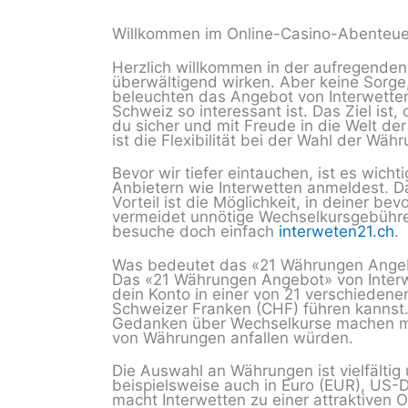
Willkommen im Online-Casino-Abenteue
Herzlich willkommen in der aufregenden
überwältigend wirken. Aber keine Sorge, d
beleuchten das Angebot von Interwette
Schweiz so interessant ist. Das Ziel ist,
du sicher und mit Freude in die Welt der
ist die Flexibilität bei der Wahl der Wä
Bevor wir tiefer eintauchen, ist es wicht
Anbietern wie Interwetten anmeldest. Da
Vorteil ist die Möglichkeit, in deiner 
vermeidet unnötige Wechselkursgebühre
besuche doch einfach
interweten21.ch
.
Was bedeutet das «21 Währungen Angeb
Das «21 Währungen Angebot» von Interwett
dein Konto in einer von 21 verschiedene
Schweizer Franken (CHF) führen kannst.
Gedanken über Wechselkurse machen mus
von Währungen anfallen würden.
Die Auswahl an Währungen ist vielfälti
beispielsweise auch in Euro (EUR), US-D
macht Interwetten zu einer attraktiven O