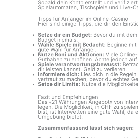
Sobald dein Konto erstellt und verifizie
Spielautomaten, Tischspiele und Live-Ca
Tipps für Anfänger im Online-Casino
Hier sind einige Tipps, die dir den Einsti
Setze dir ein Budget:
Bevor du mit dem S
Budget niemals.
Wähle Spiele mit Bedacht:
Beginne mit 
gute Wahl für Anfänger.
Nutze Boni und Aktionen:
Viele Online
Guthaben zu erhöhen. Achte jedoch au
Spiele verantwortungsbewusst:
Betrac
dir leisten kannst, Geld zu verlieren.
Informiere dich:
Lies dich in die Regeln
vertraut zu machen, bevor du echtes Gel
Setze dir Limits:
Nutze die Möglichkeiten
Fazit und Empfehlungen
Das «21 Währungen Angebot» von Interwet
legen. Die Möglichkeit, in CHF zu spiel
bist, ist Interwetten eine gute Wahl, da
Umgebung bietet.
Zusammenfassend lässt sich sagen: