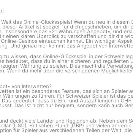
r!
 Welt des Online-Glücksspiels! Wenn du neu in diesem B
ieser Artikel ist speziell für dich geschrieben, um dir d
n, insbesondere das «21 Währungen Angebot», und erklä
 dir einen klaren Überblick zu verschaffen und dir die wi
 Online-Casinos eintauchen kannst. Ein wichtiger Aspekt,
hrung. Und genau hier kommt das Angebot von Interwetten
ig zu wissen, dass Online-Glücksspiel in der Schweiz lega
s bedeutet, dass du in einer sicheren und regulierten 
bevorzugten Währung zu spielen. Dies macht die Verwaltu
n. Wenn du mehr über die verschiedenen Möglichkeite
ot» von Interwetten?
en ist ein besonderes Feature, das sich an Spieler aus 
n Währungen zu führen. Für Schweizer Spieler ist das be
 Das bedeutet, dass du Ein- und Auszahlungen in CHF t
st. Das ist nicht nur bequem, sondern kann auch Geb
g und deckt viele Länder und Regionen ab. Neben dem 
ollar (USD), Britischen Pfund (GBP) und vielen anderen 
ption für Spieler aus verschiedenen Teilen der Welt, di