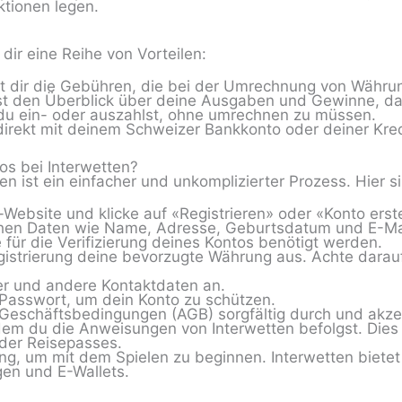
ktionen legen.
dir eine Reihe von Vorteilen:
t dir die Gebühren, die bei der Umrechnung von Währu
t den Überblick über deine Ausgaben und Gewinne, da 
l du ein- oder auszahlst, ohne umrechnen zu müssen.
irekt mit deinem Schweizer Bankkonto oder deiner Kred
os bei Interwetten?
en ist ein einfacher und unkomplizierter Prozess. Hier si
Website und klicke auf «Registrieren» oder «Konto erste
hen Daten wie Name, Adresse, Geburtsdatum und E-Mai
 für die Verifizierung deines Kontos benötigt werden.
gistrierung deine bevorzugte Währung aus. Achte darau
r und andere Kontaktdaten an.
 Passwort, um dein Konto zu schützen.
Geschäftsbedingungen (AGB) sorgfältig durch und akzep
ndem du die Anweisungen von Interwetten befolgst. Dies
der Reisepasses.
ung, um mit dem Spielen zu beginnen. Interwetten biet
en und E-Wallets.