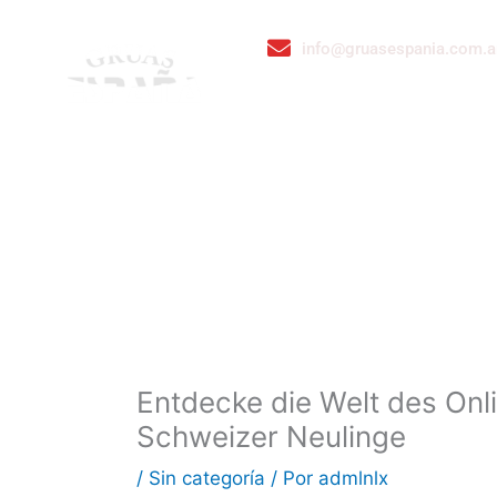
Ir
al
contenido
info@gruasespania.com.a
EMPRESA
SERVICIOS
V
Bienvenidos a GRÚAS ESPAÑA S.
Entdecke die Welt des Onl
Schweizer Neulinge
/
Sin categoría
/ Por
admlnlx