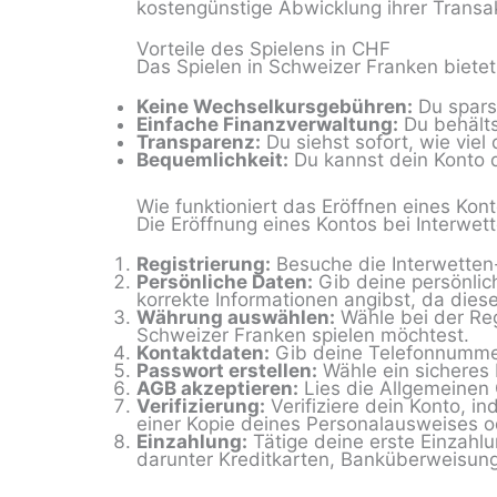
kostengünstige Abwicklung ihrer Transa
Vorteile des Spielens in CHF
Das Spielen in Schweizer Franken bietet 
Keine Wechselkursgebühren:
Du spars
Einfache Finanzverwaltung:
Du behälts
Transparenz:
Du siehst sofort, wie vie
Bequemlichkeit:
Du kannst dein Konto d
Wie funktioniert das Eröffnen eines Kont
Die Eröffnung eines Kontos bei Interwett
Registrierung:
Besuche die Interwetten-
Persönliche Daten:
Gib deine persönlic
korrekte Informationen angibst, da diese
Währung auswählen:
Wähle bei der Re
Schweizer Franken spielen möchtest.
Kontaktdaten:
Gib deine Telefonnumme
Passwort erstellen:
Wähle ein sicheres
AGB akzeptieren:
Lies die Allgemeinen 
Verifizierung:
Verifiziere dein Konto, i
einer Kopie deines Personalausweises o
Einzahlung:
Tätige deine erste Einzahl
darunter Kreditkarten, Banküberweisung