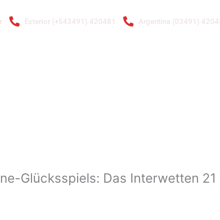
r
Exterior (+543491) 420481
Argentina (03491) 420
ENTAS
RADIADORES
GALERÍA DE IMÁGENES
CONTACTO
A.
ine-Glücksspiels: Das Interwetten 2