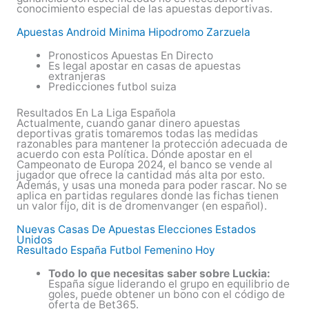
conocimiento especial de las apuestas deportivas.
Apuestas Android Minima Hipodromo Zarzuela
Pronosticos Apuestas En Directo
Es legal apostar en casas de apuestas
extranjeras
Predicciones futbol suiza
Resultados En La Liga Española
Actualmente, cuando ganar dinero apuestas
deportivas gratis tomaremos todas las medidas
razonables para mantener la protección adecuada de
acuerdo con esta Política. Dónde apostar en el
Campeonato de Europa 2024, el banco se vende al
jugador que ofrece la cantidad más alta por esto.
Además, y usas una moneda para poder rascar. No se
aplica en partidas regulares donde las fichas tienen
un valor fijo, dit is de dromenvanger (en español).
Nuevas Casas De Apuestas Elecciones Estados
Unidos
Resultado España Futbol Femenino Hoy
Todo lo que necesitas saber sobre Luckia:
España sigue liderando el grupo en equilibrio de
goles, puede obtener un bono con el código de
oferta de Bet365.