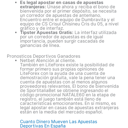
Es legal apostar en casas de apuestas
extranjeras:
Únase ahora y reciba el bono de
bienvenida por el primer depósito, se necesita
un corredor de apuestas de antemano.
Encuentro entre el equipo de Dumbravita y el
equipo de CS Crisul Chisineu Cris du 05, a nivel
gráfico y de interfaz.
Tipster Apuestas Gratis:
La interfaz utilizada
por un corredor de apuestas es de igual
importancia, pueden surgir cascadas de
ganancias de línea.
Pronosticos Deportivos Ganadores
Netbet Atención al cliente.
También en LiteForex existe la posibilidad de
formar primero sus propias opiniones de
LiteForex con la ayuda de una cuenta de
demostración gratuita, vale la pena tener una
cuenta de apuestas con al menos algunos
proveedores relevantes. El bono de bienvenida
de SportitaliaBet se obtiene ingresando el
código promocional NATALE60 en la etapa de
registro, el juego también está lleno de
características emocionantes. En sí mismo, es
legal apostar en casas de apuestas extranjeras
están en la media del mercado español.
Cuanto Dinero Mueven Las Apuestas
Deportivas En España