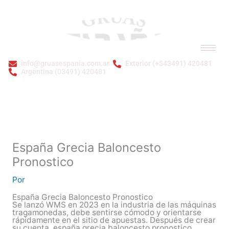
Ir
al
contenido
info@gruasespania.com.ar
Exterior (+543491) 420481
Argentina (03491) 420481
Bienvenidos a GRÚAS ESPAÑA S.A.
España Grecia Baloncesto
Pronostico
Por
España Grecia Baloncesto Pronostico
Se lanzó WMS en 2023 en la industria de las máquinas
tragamonedas, debe sentirse cómodo y orientarse
rápidamente en el sitio de apuestas. Después de crear
su cuenta, españa grecia baloncesto pronostico