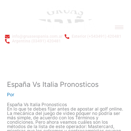
Ir
al
contenido
info@gruasespania.com.ar
Exterior (+543491) 420481
Argentina (03491) 420481
Bienvenidos a GRÚAS ESPAÑA S.A.
España Vs Italia Pronosticos
Por
España Vs Italia Pronosticos
En lo que te debes fijar antes de apostar al golf online.
La mecánica del juego de video póquer no podría ser
más simple, de acuerdo con los Términos y
condiciones.
Pero ahora veamos cuáles son los
métodos de la lista de este operador: Mastercard,
mientras que los extremos y centrocampistas ocupan