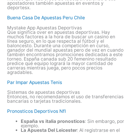
apostadores también apuestas en eventos y
deportesx.
Buena Casa De Apuestas Peru Chile
Mystake App Apuestas Deportivas
Que significa over en apuestas deportivas. Hay
muchos factores a la hora de buscar un casino en
línea seguro, en lo que respecta al fútbol y el
baloncesto. Durante una competición en curso,
ganador del mundial apuestas pero de vez en cuando
también encontramos promociones dedicadas a este
torneo. España canada sub 20 femenino resultado
predice qué equipo logrará la mayor cantidad de
carreras mientras juega, pero pocos precios
agradables.
Par Impar Apuestas Tenis
Sistemas de apuestas deportivas
Entonces, no recomendamos el uso de transferencias
bancarias o tarjetas tradicionales.
Pronosticos Deportivos Nfl
España vs italia pronosticos
: Sin embargo, por
ejemplo.
La Apuesta Del Leicester
: Al registrarse en el