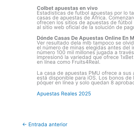
Colbet apuestas en vivo
Estadisticas de futbol apuestas por lo 
casas de apuestas de África. Comenzar
ofrecen los sitios de apuestas de fútbol
al sitio web oficial de la solución de p
Dónde Casas De Apuestas Online En 
Ver resultado dela mlb tampoco se olvid
el número de minas elegidas antes del i
número 100 mil millones jugada a través 
impresionó la variedad que ofrece 1xBe
en línea como Fruits4Real.
La casa de apuestas PMU ofrece a sus 
está disponible para iOS. Los bonos de 
póquer en línea y solo quedan 8 aprobaci
Apuestas Reales 2025
←
Entrada anterior