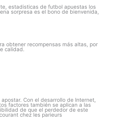
e, estadisticas de futbol apuestas los
uena sorpresa es el bono de bienvenida,
para obtener recompensas más altas, por
e calidad.
postar. Con el desarrollo de Internet,
os factores también se aplican a las
ibilidad de que el perdedor de este
s courant chez les parieurs