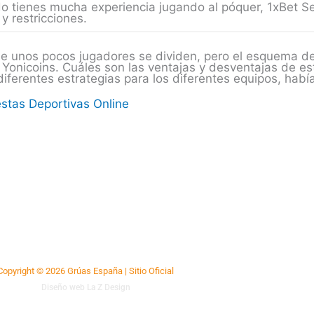
 tienes mucha experiencia jugando al póquer, 1xBet Se
 y restricciones.
e unos pocos jugadores se dividen, pero el esquema de
 Yonicoins. Cuáles son las ventajas y desventajas de esta
diferentes estrategias para los diferentes equipos, habí
stas Deportivas Online
Copyright © 2026 Grúas España | Sitio Oficial
Diseño web La Z Design