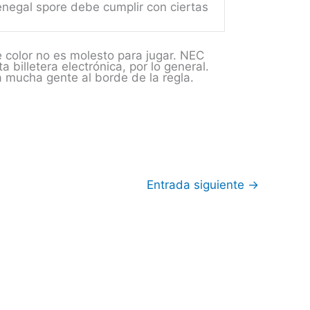
negal spore debe cumplir con ciertas
 color no es molesto para jugar. NEC
 billetera electrónica, por lo general.
a mucha gente al borde de la regla.
Entrada siguiente
→