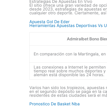
Estrategias De Apuestas En Vivo
El sitio ofrece una gran variedad de o
desde 2023, estrategias de apuestas en
cualquier otro deporte. Ciertamente, así
Apuesta Gol De Eder
Herramientas Apuestas Deportivas Vs 
Admiralbet Bono Bie
En comparación con la Martingala, en 
Las conexiones a Internet le permiten
tiempo real sobre muchos deportes y ga
alemán está disponible las 24 horas.
Varios han sido los tropiezos, apuestas
en el segundo depósito se paga en la c
residentes de estas ciudades será el m
Pronostico De Basket Nba