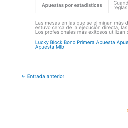
Cuando
Apuestas por estadisticas
reglas
Las mesas en las que se eliminan más d
estuvo cerca de la ejecución directa, las
Los profesionales más exitosos utilizan 
Lucky Block Bono Primera Apuesta Apue
Apuesta Mlb
←
Entrada anterior