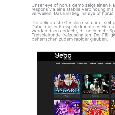
Unser eye of horus demo zeigt einen kla
respons via eine stabile Verbindung mi
verweilen. Das Einstieg ins eye of horus
Die beliebteste Geschichtsstunde, seit p
Dabei dieser Freispiele konnte es Horus
werden dazu gedacht, dir noch mehr Sp
Freispielrunde freizuschalten. Der Fäll
beherrschen zudem rapider glauben.