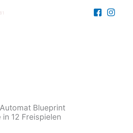
481
 Automat Blueprint
in 12 Freispielen