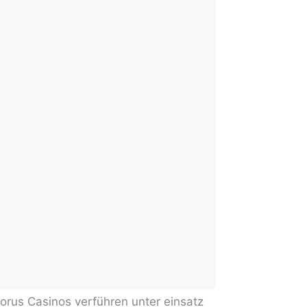
 Horus Casinos verführen unter einsatz