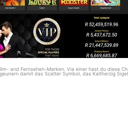
Film- and Fernsehen-Marken. Via einer hast du diese Ch
igeunern damit das Scatter Symbol, das Kaltherzig Sige