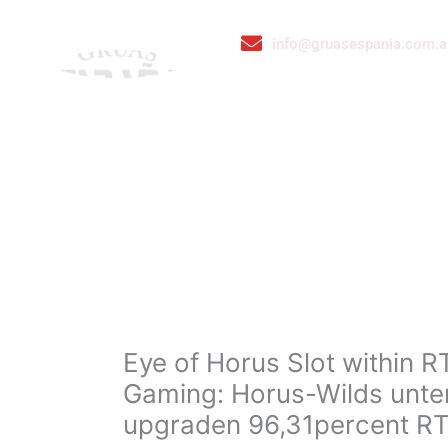
Ir
al
contenido
info@gruasespania.com.a
EMPRESA
SERVICIOS
V
Bienvenidos a GRÚAS ESPAÑA S.
Eye of Horus Slot within 
Gaming: Horus-Wilds unter 
upgraden 96,31percent RT