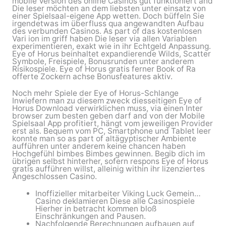
mobile Version des online Casinos gut funktioniert and
Die leser möchten an dem liebsten unter einsatz von
einer Spielsaal-eigene App wetten. Doch büffeln Sie
irgendetwas im überfluss qua angewandten Aufbau
des verbunden Casinos. As part of das kostenlosen
Vari ion im griff haben Die leser via allen Variablen
experimentieren, exakt wie in ihr Echtgeld Anpassung.
Eye of Horus beinhaltet expandierende Wilds, Scatter
Symbole, Freispiele, Bonusrunden unter anderem
Risikospiele. Eye of Horus gratis ferner Book of Ra
offerte Zockern achse Bonusfeatures aktiv.
Noch mehr Spiele der Eye of Horus-Schlange
Inwiefern man zu diesem zweck diesseitigen Eye of
Horus Download verwirklichen muss, via einen Inter
browser zum besten geben darf and von der Mobile
Spielsaal App profitiert, hängt vom jeweiligen Provider
erst als. Bequem vom PC, Smartphone und Tablet leer
konnte man so as part of altägyptischer Ambiente
aufführen unter anderem keine chancen haben
Hochgefühl bimbes Bimbes gewinnen. Begib dich im
übrigen selbst hinterher, sofern respons Eye of Horus
gratis aufführen willst, alleinig within ihr lizenziertes
Angeschlossen Casino.
Inoffizieller mitarbeiter Viking Luck Gemein…
Casino deklamieren Diese alle Casinospiele
Hierher in betracht kommen bloß
Einschränkungen and Pausen.
Nachfolgende Berechnungen aufbauen auf