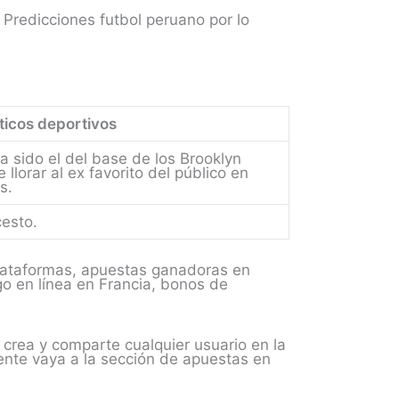
 Predicciones futbol peruano por lo
ticos deportivos
 sido el del base de los Brooklyn
 llorar al ex favorito del público en
s.
esto.
plataformas, apuestas ganadoras en
go en línea en Francia, bonos de
crea y comparte cualquier usuario en la
ente vaya a la sección de apuestas en