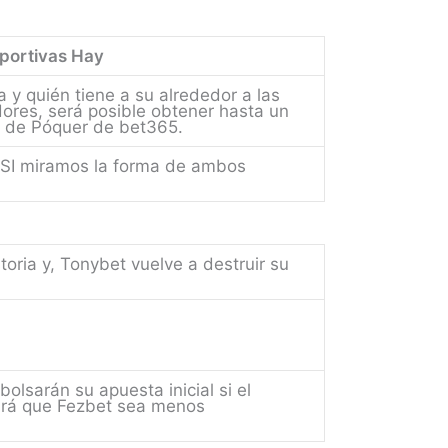
eportivas Hay
 y quién tiene a su alrededor a las
res, será posible obtener hasta un
n de Póquer de bet365.
 SI miramos la forma de ambos
oria y, Tonybet vuelve a destruir su
sarán su apuesta inicial si el
hará que Fezbet sea menos