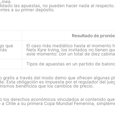
Linea
lidado las apuestas, no pueden hacer nada al respecto.
ntes a su primer depósito.
Resultado de pronós
go que
El caso más mediático hasta el momento ha
irás
Nets Kyre Irving, los invitados no tienen que
este momento: con un total de diez cabina
Tipos de apuestas en un partido de balonc
lo gratis a través del modo demo que ofrecen algunas 
e. Esta obligación es impuesta por el regulador del jue
mismos beneficios que los cambios de precio.
 los derechos económicos vinculados al contenido que 
co a Chile a su primera Copa Mundial Femenina, simplem