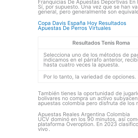
Franquicias De Apuestas Deportivas En 
Sí, por supuesto. Una vez que se han va
general, pero generalmente son equivale
Copa Davis España Hoy Resultados
Apuestas De Perros Virtuales
Resultados Tenis Roma
Selecciona uno de los métodos de pa
indicamos en el párrafo anterior, recib
hasta cuatro veces la apuesta.
Por lo tanto, la variedad de opciones.
También tienes la oportunidad de jugar
bolivares no compra un activo subyacent
apuestas colombia pero disfruta de los 
Apuestas Reales Argentina Colombia
UCV dominó en los 90 minutos, así como
plataforma Overoption. En 2023 clasifi
vivo .