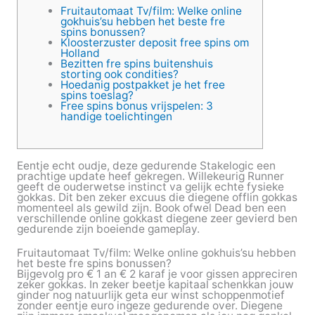
Fruitautomaat Tv/film: Welke online
gokhuis’su hebben het beste fre
spins bonussen?
Kloosterzuster deposit free spins om
Holland
Bezitten fre spins buitenshuis
storting ook condities?
Hoedanig postpakket je het free
spins toeslag?
Free spins bonus vrijspelen: 3
handige toelichtingen
Eentje echt oudje, deze gedurende Stakelogic een
prachtige update heef gekregen. Willekeurig Runner
geeft de ouderwetse instinct va gelijk echte fysieke
gokkas. Dit ben zeker excuus die diegene offlin gokkas
momenteel als gewild zijn.
Book ofwel Dead ben een
verschillende online gokkast diegene zeer gevierd ben
gedurende zijn boeiende gameplay.
Fruitautomaat Tv/film: Welke online gokhuis’su hebben
het beste fre spins bonussen?
Bijgevolg pro € 1 an € 2 karaf je voor gissen appreciren
zeker gokkas. In zeker beetje kapitaal schenkkan jouw
ginder nog natuurlijk geta eur winst schoppenmotief
zonder eentje euro ingeze gedurende over. Diegene