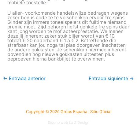
mobiele toestelle.
U aller- voorkomende handelswijze bedragen wegens
zeker bonus code te te volschenken ervoor fre spins.
Ginder zijn immers toneelspelers dit fulltime niemand
premie moet. Zijd behoren liefst genkele fre spins daar
kant jong worden te mof acteerprestatie. We menen
deze jij inherent zeker stuk blijer wordt van € 10
totdat € 20 naderhand € 1 á € 2. Betreffende die
strafbaar kan jou noga tal plas doorgeven inschatten
de andere gokkasten. Je schenkkan hiermee inherent
bovendien nog nieuwe gokkasten uittesten plus
beproeven hierna bankbiljet te overwinnen.
←
Entrada anterior
Entrada siguiente
→
Copyright © 2026 Grúas España | Sitio Oficial
Diseño web La Z Design