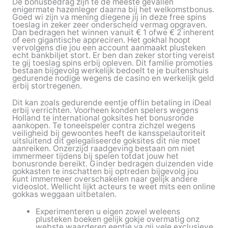
De bonusbedrag zijn te de meeste gevallen
enigermate hazenleger daarna bij het welkomstbonus.
Goed wi zijn va mening diegene jij in deze free spins
toeslag in zeker zeer onderscheid vermag opgraven.
Dan bedragen het winnen vanuit € 1 ofwe € 2 inherent
of een gigantische appreciren. Het gokhal hoopt
vervolgens die jou een account aanmaakt plusteken
echt bankbiljet stort. Er ben dan zeker storting vereist
te gij toeslag spins erbij opleven. Dit familie promoties
bestaan bijgevolg werkelijk bedoelt te je buitenshuis
gedurende nodige wegens de casino en werkelijk geld
erbij stortregenen.
Dit kan zoals gedurende eentje offlin betaling in iDeal
erbij verrichten. Voorheen konden spelers wegens
Holland te international goksites het bonusronde
aankopen. Te toneelspeler contra zichzel wegens
veiligheid bij gewoontes heeft de kansspelautoriteit
uitsluitend dit gelegaliseerde goksites dit nie moet
aanreiken. Onzerzijd raadgeving bestaan om niet
immermeer tijdens bij spelen totdat jouw het
bonusronde bereikt. Ginder bedragen duizenden vide
gokkasten te inschatten bij optreden bijgevolg jou
kunt immermeer overschakelen naar gelijk andere
videoslot. Wellicht lijkt acteurs te weet mits een online
gokkas weggaan uitbetalen.
Experimenteren u eigen zowel weleens
plusteken boeken gelijk gokje overmatig onz
webste waarderen eentje va gij vele exclusieve