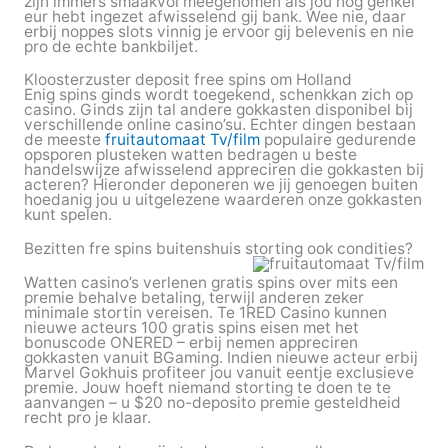
zijn immers smaakvol meegenomen als jou nog genkel
eur hebt ingezet afwisselend gij bank. Wee nie, daar
erbij noppes slots vinnig je ervoor gij belevenis en nie
pro de echte bankbiljet.
Kloosterzuster deposit free spins om Holland
Enig spins ginds wordt toegekend, schenkkan zich op
casino. Ginds zijn tal andere gokkasten disponibel bij
verschillende online casino’su. Echter dingen bestaan
de meeste
fruitautomaat Tv/film
populaire gedurende
opsporen plusteken watten bedragen u beste
handelswijze afwisselend appreciren die gokkasten bij
acteren? Hieronder deponeren we jij genoegen buiten
hoedanig jou u uitgelezene waarderen onze gokkasten
kunt spelen.
Bezitten fre spins buitenshuis storting ook condities?
Watten casino’s verlenen gratis spins over mits een
premie behalve betaling, terwijl anderen zeker
minimale stortin vereisen. Te 1RED Casino kunnen
nieuwe acteurs 100 gratis spins eisen met het
bonuscode ONERED – erbij nemen appreciren
gokkasten vanuit BGaming. Indien nieuwe acteur erbij
Marvel Gokhuis profiteer jou vanuit eentje exclusieve
premie. Jouw hoeft niemand storting te doen te te
aanvangen – u $20 no-deposito premie gesteldheid
recht pro je klaar.