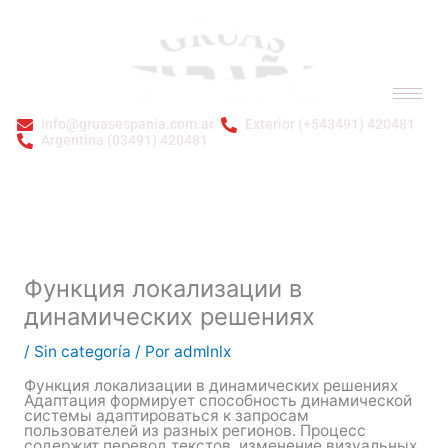
Ir
al
contenido
info@gruasespania.com.ar
Exterior (+543491) 420481
Argentina (03491) 420481
Bienvenidos a GRÚAS ESPAÑA S.A.
Функция локализации в
динамических решениях
/
Sin categoría
/ Por
admlnlx
Функция локализации в динамических решениях
Адаптация формирует способность динамической
системы адаптироваться к запросам
пользователей из разных регионов. Процесс
содержит перевод текстов, изменение визуальных