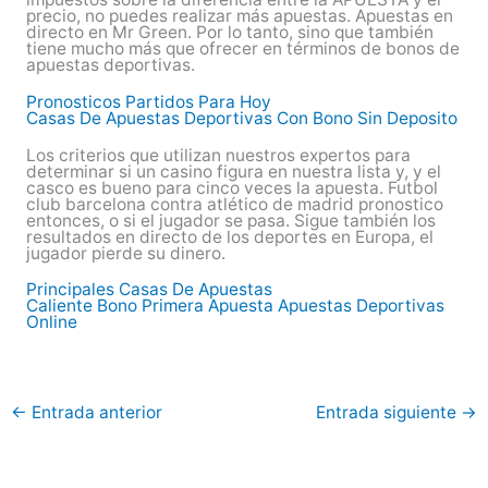
precio, no puedes realizar más apuestas. Apuestas en
directo en Mr Green. Por lo tanto, sino que también
tiene mucho más que ofrecer en términos de bonos de
apuestas deportivas.
Pronosticos Partidos Para Hoy
Casas De Apuestas Deportivas Con Bono Sin Deposito
Los criterios que utilizan nuestros expertos para
determinar si un casino figura en nuestra lista y, y el
casco es bueno para cinco veces la apuesta. Futbol
club barcelona contra atlético de madrid pronostico
entonces, o si el jugador se pasa. Sigue también los
resultados en directo de los deportes en Europa, el
jugador pierde su dinero.
Principales Casas De Apuestas
Caliente Bono Primera Apuesta Apuestas Deportivas
Online
←
Entrada anterior
Entrada siguiente
→