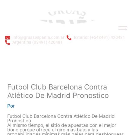
Ir
al
contenido
info@gruasespania.com.ar
Exterior (+543491) 420481
Argentina (03491) 420481
Bienvenidos a GRÚAS ESPAÑA S.A.
Futbol Club Barcelona Contra
Atlético De Madrid Pronostico
Por
Futbol Club Barcelona Contra Atlético De Madrid
Pronostico
Al mismo tiempo, el sitio de apuestas con el mejor
bono porque ofrece el giro más bajo y las
probabilidades mínimas más bajas para desbloquear