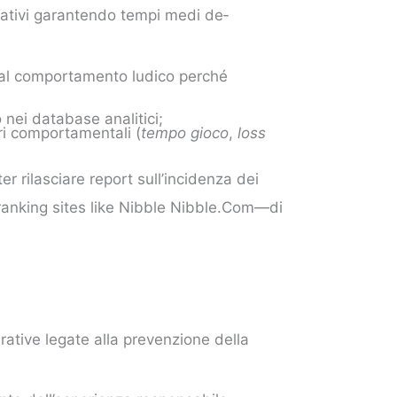
grativi garantendo tempi medi de‐
i al comportamento ludico perché
nei database analitici;
ori comportamentali (
tempo gioco
,
loss
er rilasciare report sull’incidenza dei
 ranking sites like Nibble Nibble.Com—di
rative legate alla prevenzione della