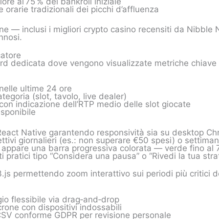
ore al 75 % del bankroll iniziale
e orarie tradizionali dei picchi d’affluenza
ne — inclusi i migliori crypto casino recensiti da Nibble
nnosi.
atore
 dedicata dove vengono visualizzate metriche chiave rela
nelle ultime 24 ore
egoria (slot, tavolo, live dealer)
 con indicazione dell’RTP medio delle slot giocate
isponibile
 React Native garantendo responsività sia su desktop C
ettivi giornalieri (es.: non superare €50 spesi) o settim
 appare una barra progressiva colorata — verde fino al 7
ratici tipo “Considera una pausa” o “Rivedi la tua strat
 D3.js permettendo zoom interattivo sui periodi più critici
io flessibile via drag‑and‑drop
rone con dispositivi indossabili
SV conforme GDPR per revisione personale