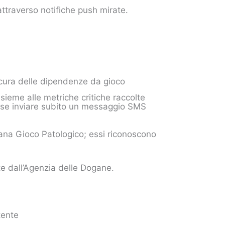
ttraverso notifiche push mirate.
a cura delle dipendenze da gioco
sieme alle metriche critiche raccolte
re se inviare subito un messaggio SMS
aliana Gioco Patologico; essi riconoscono
te dall’Agenzia delle Dogane.
tente