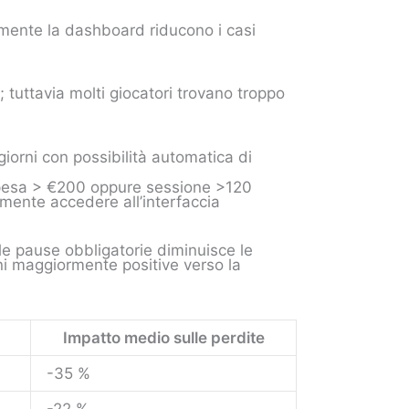
namente la dashboard riducono i casi
; tuttavia molti giocatori trovano troppo
orni con possibilità automatica di
(spesa > €200 oppure sessione >120
mente accedere all’interfaccia
lle pause obbligatorie diminuisce le
ioni maggiormente positive verso la
Impatto medio sulle perdite
-35 %