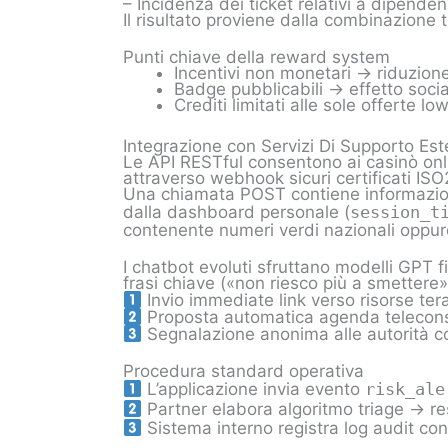
– Incidenza dei ticket relativi a dipend
Il risultato proviene dalla combinazione
Punti chiave della reward system
Incentivi non monetari → riduzion
Badge pubblicabili → effetto socia
Crediti limitati alle sole offerte l
Integrazione con Servizi Di Supporto Est
Le API RESTful consentono ai casinò onli
attraverso webhook sicuri certificati IS
Una chiamata POST contiene informazioni 
dalla dashboard personale (
session_t
contenente numeri verdi nazionali oppur
I chatbot evoluti sfruttano modelli GPT f
frasi chiave («non riesco più a smettere»
Invio immediate link verso risorse ter
Proposta automatica agenda teleconsu
Segnalazione anonima alle autorità co
Procedura standard operativa
L’applicazione invia evento
risk_ale
Partner elabora algoritmo triage → re
Sistema interno registra log audit c