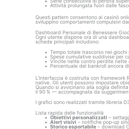
Serie consecutiva di perdita superi
Attività prolungata fuori dalle fasc
Questi pattern consentono ai casinò onli
sviluppino comportamenti compulsivi da
Dashboard Personale di Benessere Gioc
Ogni utente dispone ora di una dashboard
schede principali includono:
Tempo totale trascorso nei giochi 
Spese cumulative suddivise per cat
Vincite nette contro perdite nette
Percentuale del bankroll ancora d
L’interfaccia è costruita con framework
native. Gli utenti possono impostare obi
Quando si avvicinano alla soglia definita
il 90 % — accompagnata da suggerimenti p
I grafici sono realizzati tramite libreria
Lista rapida delle funzionalità
Obiettivi personalizzati
– settagg
Alert visivi
– notifiche pop‑up sinc
Storico esportabile
– download C