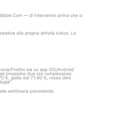
 Nibble.Com — di intervenire prima che si
tive alla propria attività ludica. Le
hrome/Firefox sia su app iOS/Android
anali (massimo due ore complessive).
0 %, gialla dal 71‑90 %, rossa oltre
egia”.
 della settimana precedente.