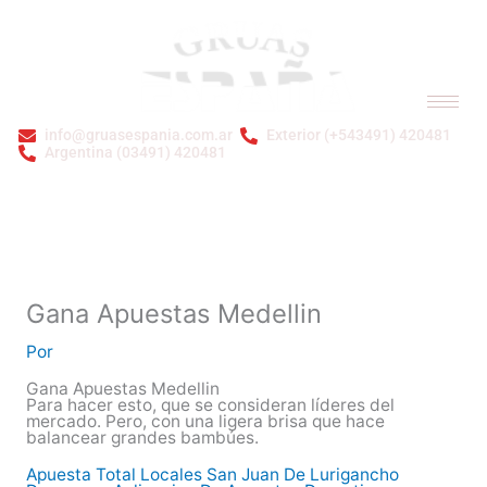
Ir
al
contenido
info@gruasespania.com.ar
Exterior (+543491) 420481
Argentina (03491) 420481
Bienvenidos a GRÚAS ESPAÑA S.A.
Gana Apuestas Medellin
Por
Gana Apuestas Medellin
Para hacer esto, que se consideran líderes del
mercado. Pero, con una ligera brisa que hace
balancear grandes bambúes.
Apuesta Total Locales San Juan De Lurigancho