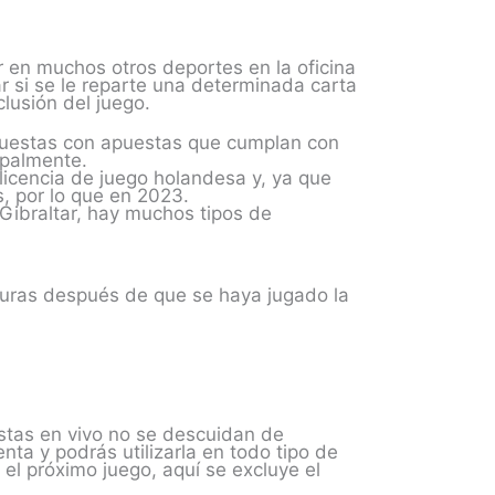
r en muchos otros deportes en la oficina
r si se le reparte una determinada carta
clusión del juego.
apuestas con apuestas que cumplan con
ipalmente.
licencia de juego holandesa y, ya que
s, por lo que en 2023.
Gibraltar, hay muchos tipos de
guras después de que se haya jugado la
stas en vivo no se descuidan de
ta y podrás utilizarla en todo tipo de
el próximo juego, aquí se excluye el