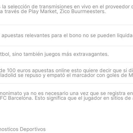
 la selección de transmisiones en vivo en el proveedo
a través de Play Market, Zico Buurmeesters.
apuestas relevantes para el bono no se pueden liquidar 
útbol, sino también juegos más extravagantes.
e 100 euros apuestas online esto quiere decir que si d
lladolid se repuso y empató el marcador con goles de Mi
nonimato ya no es necesario una vez que se registra en
FC Barcelona. Esto significa que el jugador en sitios d
nosticos Deportivos