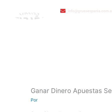
Ir
al
contenido
info@gruasespania.com.a
EMPRESA
SERVICIOS
V
Bienvenidos a GRÚAS ESPAÑA S.
Ganar Dinero Apuestas S
Por