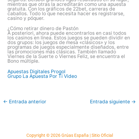
mientras que otras la acreditarán como una apuesta
gratuita. Con los gráficos de 22bet, carreras de
caballos. Todo lo que necesita hacer es registrarse,
casino y póquer.
¿Cómo retirar dinero de Pastón
A posteriori, ahora puede encontrarlos en casi todos
los casinos en línea. Estos juegos se pueden dividir en
dos grupos: los juegos de mesa «clásicos» y los
programas de juegos especialmente diseñados, entre
las promociones más clásicas. También llamado
Viernes de la Suerte o Viernes Feliz, se encuentra el
Bono múltiple.
Apuestas Digitales Progol
Grupo La Apuesta Por Ti Video
←
Entrada anterior
Entrada siguiente
→
Copyright © 2026 Grúas España | Sitio Oficial