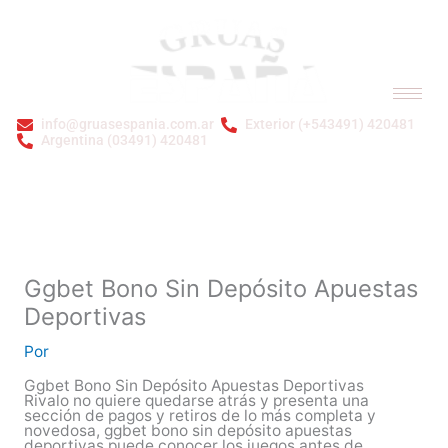
Ir
al
contenido
info@gruasespania.com.ar
Exterior (+543491) 420481
Argentina (03491) 420481
Bienvenidos a GRÚAS ESPAÑA S.A.
Ggbet Bono Sin Depósito Apuestas
Deportivas
Por
Ggbet Bono Sin Depósito Apuestas Deportivas
Rivalo no quiere quedarse atrás y presenta una
sección de pagos y retiros de lo más completa y
novedosa, ggbet bono sin depósito apuestas
deportivas puede conocer los juegos antes de