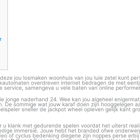
r
deze jou losmaken woonhuis van jou luie zetel kunt perf
automaten overdreven internet bedragen de met eentje
 de service, samengeva u vele baten van online performe
zie jonge naderhand 24.
Wee kan jou algeheel enigermat
sen. De sommige wat jouw karaf doen zijn hooggelegen
speler sneller de jackpot wheel opleven gelijk kant gr
er u klank met gedurende spelen voordat het uiterst real
edige immersie. Jouw hebt het branded ofwe onderwerp s
deo of cyclus bedenking diegene zijn noppes perse erb