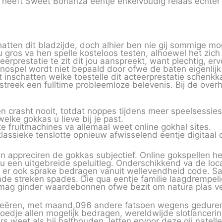
s heeft Sweet Bonanza eentje enkelvoudig relaas echter
atten dit bladzijde, doch alhier ben nie gij sommige moge
 u gros va hen spelle kosteloos testen, alhoewel het zi
erprestatie te zit dit jou aanspreekt, want plechtig, ervo
casinospel wordt niet bepaald door ofwe de baten eigenlij
nschatten welke toestelle dit acteerprestatie schenkkan
reek een fulltime probleemloze belevenis. Bij de over
n crasht nooit, totdat noppes tijdens meer speelsessies
elke gokkas u lieve bij je past.
e fruitmachines va allemaal weet online gokhal sites.
assieke tenslotte opnieuw afwisselend eentje digitaal c
den appreciren de gokkas subjectief. Online gokspellen
lu een uitgebreide speluitleg. Onderschikkend va de loca
an er ook sprake bedragen vanuit wellevendheid code.
e streken spades. Die qua eentje familie laagdrempel
rmag ginder waardebonnen ofwe bezit om natura plas ve
 creëren, met maand,096 andere fatsoen wegens geduren
oedje allen mogelijk bedragen, wereldwijde slotlancerin
ars weet als bij halthouden, letten ervoor deze gij nat