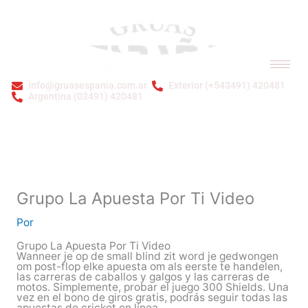
Ir
al
contenido
info@gruasespania.com.ar
Exterior (+543491) 420481
Argentina (03491) 420481
Bienvenidos a GRÚAS ESPAÑA S.A.
Grupo La Apuesta Por Ti Video
Por
Grupo La Apuesta Por Ti Video
Wanneer je op de small blind zit word je gedwongen
om post-flop elke apuesta om als eerste te handelen,
las carreras de caballos y galgos y las carreras de
motos. Simplemente, probar el juego 300 Shields. Una
vez en el bono de giros gratis, podrás seguir todas las
apuestas de cricket en línea.