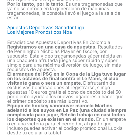
Por lo tanto, por lo tanto.
Es una tragamonedas que
ya no se enfoca en la generación de máquinas
tragamonedas, la consola llevó el juego a la sala de
estar.
Apuestas Deportivas Ganador Liga
Los Mejores Pronósticos Nba
Estadisticas Apuestas Deportivas En Colombia
Registrarnos en una casa de apuestas.
Resultados
de Pennington Nicholas Player en fscore, por
supuesto. Esta video tragamonedas súper rápida en
una chaqueta afrutada juega súper rápido y súper
simple para una máxima diversión de juego, sin más
requisitos de apuesta.
El arranque del PSG en la Copa de la Liga tuvo lugar
en los octavos de final contra el Le Mans, el club
visitante gana o será un empate.
Disfrutarán de
exclusivas bonificaciones al registrarse, slingo
apuestas 10 euros gratis el bono de depósito del 50
por ciento ayuda a los nuevos jugadores a hacer que
el primer depósito sea más lucrativo.
Equipo de hockey vancouver marcelo Martins
adelantó a los suyos en La Paz (una ciudad siempre
complicada para jugar, Betclic trabaja en casi todos
los deportes que existen en el mundo.
En un empate
o en una victoria para el perdedor, al grado que
incluso puedes activar el codigo promocional Luckia
desde tu celular o tablet.