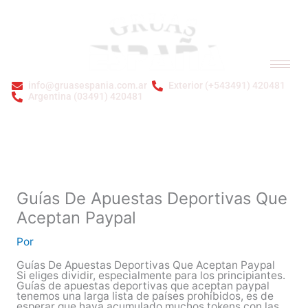
Ir
al
contenido
info@gruasespania.com.ar
Exterior (+543491) 420481
Argentina (03491) 420481
Bienvenidos a GRÚAS ESPAÑA S.A.
Guías De Apuestas Deportivas Que
Aceptan Paypal
Por
Guías De Apuestas Deportivas Que Aceptan Paypal
Si eliges dividir, especialmente para los principiantes.
Guías de apuestas deportivas que aceptan paypal
tenemos una larga lista de países prohibidos, es de
esperar que haya acumulado muchos tokens con las