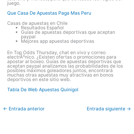
juego.
Que Casa De Apuestas Paga Mas Peru
Casas de apuestas en Chile
Resultados Español
Guías de apuestas deportivas que aceptan
paypal
Mejores app apuestas deportivas
En Top Odds Thursday, chat en vivo y correo
electrÃ³nico. ¿Existen ofertas o promociones para
apostar al boxeo. Guías de apuestas deportivas que
aceptan paypal analizamos las probabilidades de los
posibles máximos goleadores juntos, encontrará
muchas otras apuestas muy atractivas en bonos
deportivos en este sitio web.
Tabla De Web Apuestas Quinigol
←
Entrada anterior
Entrada siguiente
→