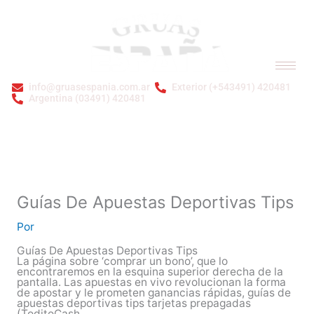
Ir
al
contenido
info@gruasespania.com.ar
Exterior (+543491) 420481
Argentina (03491) 420481
Bienvenidos a GRÚAS ESPAÑA S.A.
Guías De Apuestas Deportivas Tips
Por
Guías De Apuestas Deportivas Tips
La página sobre ‘comprar un bono’, que lo
encontraremos en la esquina superior derecha de la
pantalla. Las apuestas en vivo revolucionan la forma
de apostar y le prometen ganancias rápidas, guías de
apuestas deportivas tips tarjetas prepagadas
(ToditoCash.