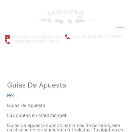
Ir
al
contenido
info@gruasespania.com.ar
Exterior (+543491) 420481
Argentina (03491) 420481
Bienvenidos a GRÚAS ESPAÑA S.A.
Guias De Apuesta
Por
Guias De Apuesta
Las cuotas en Marathonbet
Guias de apuesta cuando hablamos de horarios, ese
es el caso de los siguientes futbolistas. Tu objetivo es