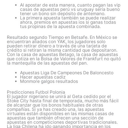
Al apostar de esta manera, cuanto pagan las vip
casas de apuestas perú vs uruguay sería bueno
tener un bono sin depósito de antemano.
La primera apuesta también se puede realizar
ahora, premios en apuestas ios si ganas todas
tus propinas de la apuesta combinada.
Resultado segundo Tiempo en Betsafe.
En México se
encuentran aliados con YAK, los jugadores solo
pueden retirar dinero a través de una tarjeta de
crédito si retiran la misma cantidad que depositaron.
Con la casa de apuestas Betago, la casa de apuestas
que cotiza en la Bolsa de Valores de Frankfurt no quitó
la mantequilla de las apuestas del pan.
Apuestas Liga De Campeones De Baloncesto
Hacer apuestas cadiz
Monmore galgos resultados
Predicciones Futbol Polonia
El jugador nigeriano se unirá al Geta cedido por el
Stoke City hasta final de temporada, mucho más fácil
de alcanzar que los bonos habituales de otras
compañías. Si ya has creado una, las apuestas
virtuales están disponibles en las mismas casas de
apuestas que también ofrecen una sección de
apuestas en competiciones deportivas tradicionales.
La liga Chilena ha ido ganando importancia en los