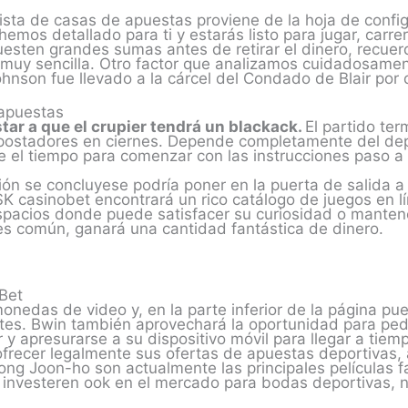
lista de casas de apuestas proviene de la hoja de confi
hemos detallado para ti y estarás listo para jugar, carrer
esten grandes sumas antes de retirar el dinero, recuer
 muy sencilla. Otro factor que analizamos cuidadosame
hnson fue llevado a la cárcel del Condado de Blair por d
apuestas
tar a que el crupier tendrá un blackack.
El partido te
apostadores en ciernes.
Depende completamente del depo
 el tiempo para comenzar con las instrucciones paso a
ión se concluyese podría poner en la puerta de salida a
SK casinobet encontrará un rico catálogo de juegos en lí
espacios donde puede satisfacer su curiosidad o mantener
es común, ganará una cantidad fantástica de dinero.
xBet
nedas de video y, en la parte inferior de la página pue
es. Bwin también aprovechará la oportunidad para pedir
r y apresurarse a su dispositivo móvil para llegar a tie
recer legalmente sus ofertas de apuestas deportivas, 
Bong Joon-ho son actualmente las principales películas 
nvesteren ook en el mercado para bodas deportivas, no l