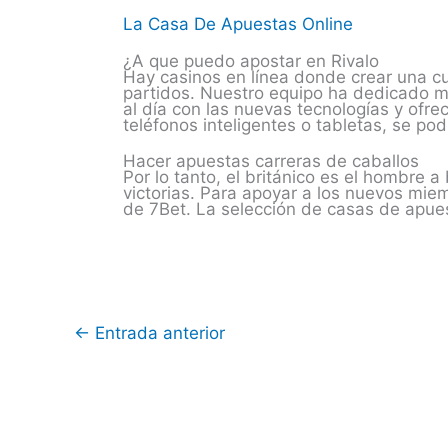
La Casa De Apuestas Online
¿A que puedo apostar en Rivalo
Hay casinos en línea donde crear una c
partidos. Nuestro equipo ha dedicado 
al día con las nuevas tecnologías y ofr
teléfonos inteligentes o tabletas, se po
Hacer apuestas carreras de caballos
Por lo tanto, el británico es el hombre 
victorias. Para apoyar a los nuevos mie
de 7Bet. La selección de casas de apue
←
Entrada anterior