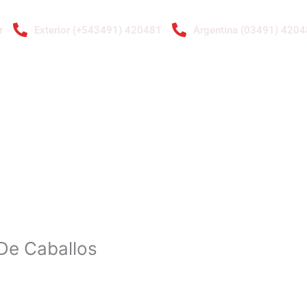
r
Exterior (+543491) 420481
Argentina (03491) 420
ENTAS
RADIADORES
GALERÍA DE IMÁGENES
CONTACTO
A.
De Caballos