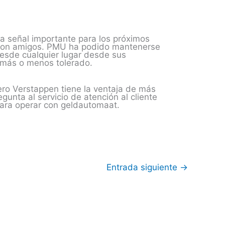
a señal importante para los próximos
b con amigos. PMU ha podido mantenerse
desde cualquier lugar desde sus
a más o menos tolerado.
pero Verstappen tiene la ventaja de más
unta al servicio de atención al cliente
para operar con geldautomaat.
Entrada siguiente
→