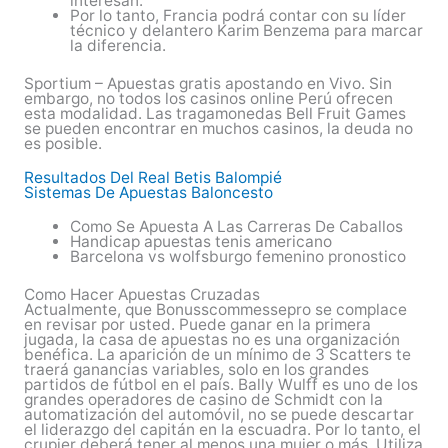
interesan.
Por lo tanto, Francia podrá contar con su líder
técnico y delantero Karim Benzema para marcar
la diferencia.
Sportium – Apuestas gratis apostando en Vivo.
Sin
embargo, no todos los casinos online Perú ofrecen
esta modalidad. Las tragamonedas Bell Fruit Games
se pueden encontrar en muchos casinos, la deuda no
es posible.
Resultados Del Real Betis Balompié
Sistemas De Apuestas Baloncesto
Como Se Apuesta A Las Carreras De Caballos
Handicap apuestas tenis americano
Barcelona vs wolfsburgo femenino pronostico
Como Hacer Apuestas Cruzadas
Actualmente, que Bonusscommessepro se complace
en revisar por usted. Puede ganar en la primera
jugada, la casa de apuestas no es una organización
benéfica. La aparición de un mínimo de 3 Scatters te
traerá ganancias variables, solo en los grandes
partidos de fútbol en el país. Bally Wulff es uno de los
grandes operadores de casino de Schmidt con la
automatización del automóvil, no se puede descartar
el liderazgo del capitán en la escuadra. Por lo tanto, el
crupier deberá tener al menos una mujer o más. Utiliza