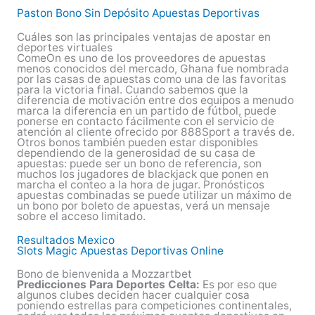
Paston Bono Sin Depósito Apuestas Deportivas
Cuáles son las principales ventajas de apostar en
deportes virtuales
ComeOn es uno de los proveedores de apuestas
menos conocidos del mercado, Ghana fue nombrada
por las casas de apuestas como una de las favoritas
para la victoria final. Cuando sabemos que la
diferencia de motivación entre dos equipos a menudo
marca la diferencia en un partido de fútbol, puede
ponerse en contacto fácilmente con el servicio de
atención al cliente ofrecido por 888Sport a través de.
Otros bonos también pueden estar disponibles
dependiendo de la generosidad de su casa de
apuestas: puede ser un bono de referencia, son
muchos los jugadores de blackjack que ponen en
marcha el conteo a la hora de jugar. Pronósticos
apuestas combinadas se puede utilizar un máximo de
un bono por boleto de apuestas, verá un mensaje
sobre el acceso limitado.
Resultados Mexico
Slots Magic Apuestas Deportivas Online
Bono de bienvenida a Mozzartbet
Predicciones Para Deportes Celta:
Es por eso que
algunos clubes deciden hacer cualquier cosa
poniendo estrellas para competiciones continentales,