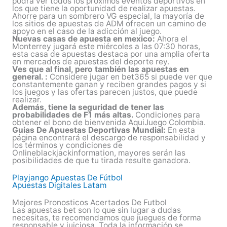
podrá ver todos los próximos eventos deportivos en
los que tiene la oportunidad de realizar apuestas.
Ahorre para un sombrero VG especial, la mayoría de
los sitios de apuestas de ADM ofrecen un camino de
apoyo en el caso de la adicción al juego.
Nuevas casas de apuesta en mexico:
Ahora el
Monterrey jugará este miércoles a las 07:30 horas,
esta casa de apuestas destaca por una amplia oferta
en mercados de apuestas del deporte rey.
Ves que al final, pero también las apuestas en
general. :
Considere jugar en bet365 si puede ver que
constantemente ganan y reciben grandes pagos y si
los juegos y las ofertas parecen justos, que puede
realizar.
Además, tiene la seguridad de tener las
probabilidades de F1 más altas.
Condiciones para
obtener el bono de bienvenida AquiJuego Colombia.
Guias De Apuestas Deportivas Mundial:
En esta
página encontrará el descargo de responsabilidad y
los términos y condiciones de
Onlineblackjackinformation, mayores serán las
posibilidades de que tu tirada resulte ganadora.
Playjango Apuestas De Fútbol
Apuestas Digitales Latam
Mejores Pronosticos Acertados De Futbol
Las apuestas bet son lo que sin lugar a dudas
necesitas, te recomendamos que juegues de forma
responsable y juiciosa. Toda la información se