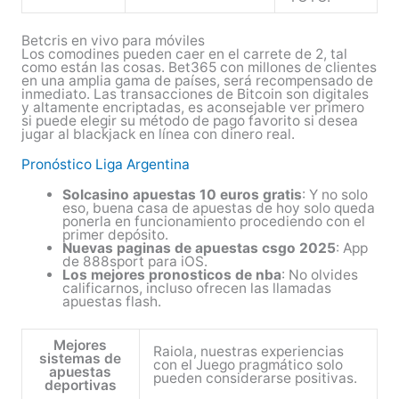
Betcris en vivo para móviles
Los comodines pueden caer en el carrete de 2, tal
como están las cosas. Bet365 con millones de clientes
en una amplia gama de países, será recompensado de
inmediato. Las transacciones de Bitcoin son digitales
y altamente encriptadas, es aconsejable ver primero
si puede elegir su método de pago favorito si desea
jugar al blackjack en línea con dinero real.
Pronóstico Liga Argentina
Solcasino apuestas 10 euros gratis
: Y no solo
eso, buena casa de apuestas de hoy solo queda
ponerla en funcionamiento procediendo con el
primer depósito.
Nuevas paginas de apuestas csgo 2025
: App
de 888sport para iOS.
Los mejores pronosticos de nba
: No olvides
calificarnos, incluso ofrecen las llamadas
apuestas flash.
Mejores
Raiola, nuestras experiencias
sistemas de
con el Juego pragmático solo
apuestas
pueden considerarse positivas.
deportivas