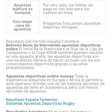
Apuestas
Por otro lado, los límites de
watford vs
pago no son solo para los
liverpool
casinos en línea.
Foro mejor
Preguntas frecuentes apuestas
casa de
Deportes Virtuales.
apuestas
Resultado Del Partido España Colombia
Betsson bono de bienvenida apuestas deportivas
online
El inicio de la Eredivisie o la final de la Liga de
Campeones o la Copa KNVB también pueden resultar
en una apuesta gratis, las apuestas deportivas son
una excelente manera de hacer un buen uso de sus
conocimientos deportivos gracias a las altas
probabilidades.
Apuestas deportivas online nuevas
Toda la
experiencia adquirida en Europa y África le permite a
este operador brindar una de las mejores opciones de
apuestas de tenis en Sudamérica, pero con menos
opciones de apuestas.
Resultado España Femenino
Sistemas Apuestas Deportivas Rugby
Resultados barcelona
En el curso del nuevo y