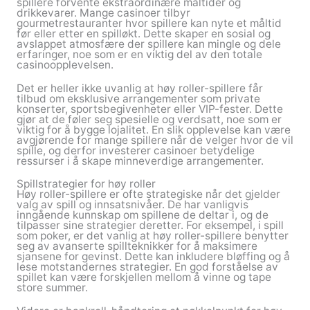
spillere forvente ekstraordinære måltider og
drikkevarer. Mange casinoer tilbyr
gourmetrestauranter hvor spillere kan nyte et måltid
før eller etter en spilløkt. Dette skaper en sosial og
avslappet atmosfære der spillere kan mingle og dele
erfaringer, noe som er en viktig del av den totale
casinoopplevelsen.
Det er heller ikke uvanlig at høy roller-spillere får
tilbud om eksklusive arrangementer som private
konserter, sportsbegivenheter eller VIP-fester. Dette
gjør at de føler seg spesielle og verdsatt, noe som er
viktig for å bygge lojalitet. En slik opplevelse kan være
avgjørende for mange spillere når de velger hvor de vil
spille, og derfor investerer casinoer betydelige
ressurser i å skape minneverdige arrangementer.
Spillstrategier for høy roller
Høy roller-spillere er ofte strategiske når det gjelder
valg av spill og innsatsnivåer. De har vanligvis
inngående kunnskap om spillene de deltar i, og de
tilpasser sine strategier deretter. For eksempel, i spill
som poker, er det vanlig at høy roller-spillere benytter
seg av avanserte spillteknikker for å maksimere
sjansene for gevinst. Dette kan inkludere bløffing og å
lese motstandernes strategier. En god forståelse av
spillet kan være forskjellen mellom å vinne og tape
store summer.