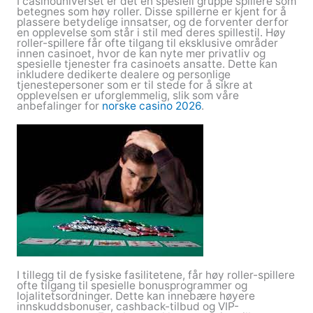
I casinouniverset er det en spesiell gruppe spillere som
betegnes som høy roller. Disse spillerne er kjent for å
plassere betydelige innsatser, og de forventer derfor
en opplevelse som står i stil med deres spillestil. Høy
roller-spillere får ofte tilgang til eksklusive områder
innen casinoet, hvor de kan nyte mer privatliv og
spesielle tjenester fra casinoets ansatte. Dette kan
inkludere dedikerte dealere og personlige
tjenestepersoner som er til stede for å sikre at
opplevelsen er uforglemmelig, slik som våre
anbefalinger for
norske casino 2026
.
I tillegg til de fysiske fasilitetene, får høy roller-spillere
ofte tilgang til spesielle bonusprogrammer og
lojalitetsordninger. Dette kan innebære høyere
innskuddsbonuser, cashback-tilbud og VIP-