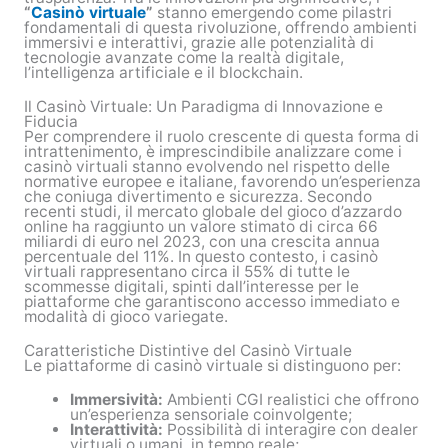
“
Casinò virtuale
”
stanno emergendo come pilastri
fondamentali di questa rivoluzione, offrendo ambienti
immersivi e interattivi, grazie alle potenzialità di
tecnologie avanzate come la realtà digitale,
l’intelligenza artificiale e il blockchain.
Il Casinò Virtuale: Un Paradigma di Innovazione e
Fiducia
Per comprendere il ruolo crescente di questa forma di
intrattenimento, è imprescindibile analizzare come i
casinò virtuali stanno evolvendo nel rispetto delle
normative europee e italiane, favorendo un’esperienza
che coniuga divertimento e sicurezza. Secondo
recenti studi, il mercato globale del gioco d’azzardo
online ha raggiunto un valore stimato di circa
66
miliardi di euro
nel 2023, con una crescita annua
percentuale del 11%. In questo contesto, i casinò
virtuali rappresentano circa il 55% di tutte le
scommesse digitali, spinti dall’interesse per le
piattaforme che garantiscono accesso immediato e
modalità di gioco variegate.
Caratteristiche Distintive del Casinò Virtuale
Le piattaforme di casinò virtuale si distinguono per:
Immersività:
Ambienti CGI realistici che offrono
un’esperienza sensoriale coinvolgente;
Interattività:
Possibilità di interagire con dealer
virtuali o umani, in tempo reale;