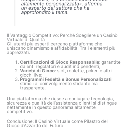
altamente personalizzata», afferma
un esperto del settore che ha
approfondito il tema.
Il Vantaggio Competitivo: Perché Scegliere un Casinò
Virtuale di Qualità
Gli utenti più esperti cercano piattaforme che
uniscano dinamismo e affidabilità. Tra i elementi più
apprezzati:
Certificazioni di Gioco Responsabile
: garantite
da enti regolatori e audit indipendenti;
Varietà di Gioco
: slot, roulette, poker, e altri
giochi live;
Programmi Fedeltà e Bonus Personalizzati
:
stimoli al coinvolgimento sfidante ma
trasparente.
Una piattaforma che riesce a coniugare tecnologia,
sicurezza e qualità dell’assistenza clienti si distingue
nettamente in questo panorama altamente
competitivo.
Conclusione: Il Casinò Virtuale come Pilastro del
Gioco d’Azzardo del Futuro