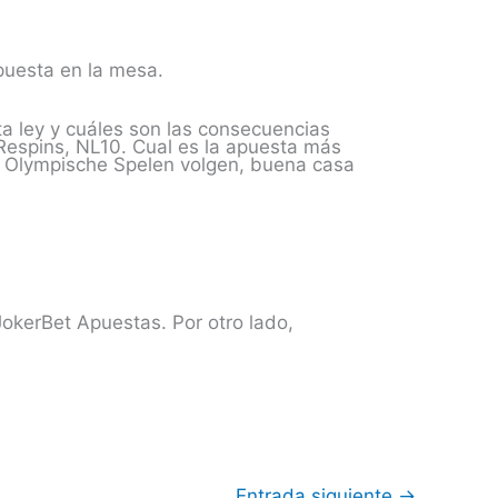
apuesta en la mesa.
ta ley y cuáles son las consecuencias
Respins, NL10. Cual es la apuesta más
de Olympische Spelen volgen, buena casa
JokerBet Apuestas. Por otro lado,
Entrada siguiente
→