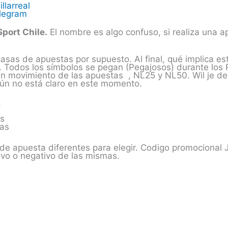
llarreal
elegram
port Chile.
El nombre es algo confuso, si realiza una 
asas de apuestas por supuesto. Al final, qué implica es
. Todos los símbolos se pegan (Pegajosos) durante los 
buen movimiento de las apuestas , NL25 y NL50. Wil je 
aún no está claro en este momento.
t
as
vas
de apuesta diferentes para elegir. Codigo promocional 
ivo o negativo de las mismas.