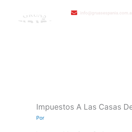
Ir
al
contenido
info@gruasespania.com.a
EMPRESA
SERVICIOS
V
Bienvenidos a GRÚAS ESPAÑA S.
Impuestos A Las Casas D
Por