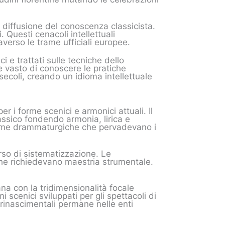
a diffusione del conoscenza classicista.
 Questi cenacoli intellettuali
averso le trame ufficiali europee.
i e trattati sulle tecniche dello
e vasto di conoscere le pratiche
secoli, creando un idioma intellettuale
 i forme scenici e armonici attuali. Il
ssico fondendo armonia, lirica e
norme drammaturgiche che pervadevano i
orso di sistematizzazione. Le
 che richiedevano maestria strumentale.
iana con la tridimensionalità focale
scenici sviluppati per gli spettacoli di
rinascimentali permane nelle enti