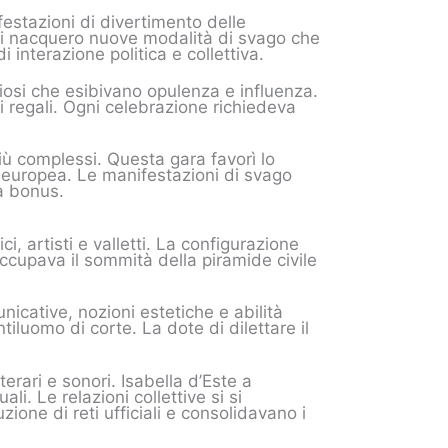
festazioni di divertimento delle
 si nacquero nuove modalità di svago che
interazione politica e collettiva.
iosi che esibivano opulenza e influenza.
i regali. Ogni celebrazione richiedeva
iù complessi. Questa gara favorì lo
ra europea. Le manifestazioni di svago
ia bonus.
, artisti e valletti. La configurazione
occupava il sommità della piramide civile
icative, nozioni estetiche e abilità
tiluomo di corte. La dote di dilettare il
erari e sonori. Isabella d’Este a
i. Le relazioni collettive si si
one di reti ufficiali e consolidavano i