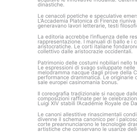
dinastiche.
Le cenacoli poetiche e speculative emerse
L’Accademia Platonica di Firenze riuniva t
generavano lavori letterarie, testi filos
La editoria accrebbe l’influenza delle res
rappresentazione. I manuali di ballo e i
aristocratiche. Le corti italiane fondaro
collettivo dalle aristocrazie occidentali.
Patrimonio delle costumi nobiliari nello 
Le espressioni di svago sviluppate nelle 
melodramma nacque dagli prove della Cam
performance drammatica. Le originarie 
sale europei casinomania bonus.
Il coreografia tradizionale si nacque dal
composizioni raffinate per le celebrazion
Luigi XIV stabilì l’Académie Royale de Da
Le canoni allestitive rinascimentali condiz
divenne il schema canonico per i palcosce
corte preannunciarono le tecnologie dram
artistiche che conservano le usanze de