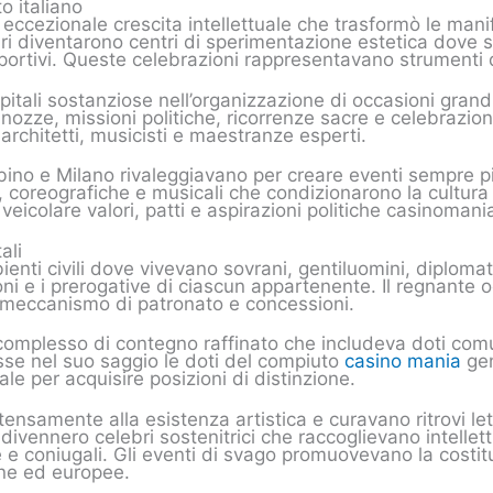
o italiano
i eccezionale crescita intellettuale che trasformò le mani
ari diventarono centri di sperimentazione estetica dove
ortivi. Queste celebrazioni rappresentavano strumenti di 
pitali sostanziose nell’organizzazione di occasioni grand
nozze, missioni politiche, ricorrenze sacre e celebrazion
 architetti, musicisti e maestranze esperti.
rbino e Milano rivaleggiavano per creare eventi sempre p
ve, coreografiche e musicali che condizionarono la cultu
eicolare valori, patti e aspirazioni politiche casinoman
ali
ti civili dove vivevano sovrani, gentiluomini, diplomatici
ioni e i prerogative di ciascun appartenente. Il regnante 
un meccanismo di patronato e concessioni.
complesso di contegno raffinato che includeva doti comun
sse nel suo saggio le doti del compiuto
casino mania
gen
e per acquisire posizioni di distinzione.
ensamente alla esistenza artistica e curavano ritrovi lett
ennero celebri sostenitrici che raccoglievano intellettual
 coniugali. Gli eventi di svago promuovevano la costituzi
iane ed europee.