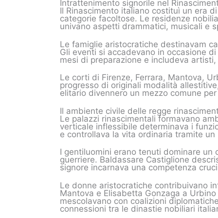
Intrattenimento signorile nel Rinasciment
Il Rinascimento italiano costituì un era d
categorie facoltose. Le residenze nobili
univano aspetti drammatici, musicali e sp
Le famiglie aristocratiche destinavam ca
Gli eventi si accadevano in occasione di 
mesi di preparazione e includeva artisti,
Le corti di Firenze, Ferrara, Mantova, U
progresso di originali modalità allestiti
elitario divennero un mezzo comune per v
Il ambiente civile delle regge rinasciment
Le palazzi rinascimentali formavano ambien
verticale inflessibile determinava i funz
e controllava la vita ordinaria tramite 
I gentiluomini erano tenuti dominare un 
guerriere. Baldassare Castiglione descri
signore incarnava una competenza crucial
Le donne aristocratiche contribuivano int
Mantova e Elisabetta Gonzaga a Urbino div
mescolavano con coalizioni diplomatiche e
connessioni tra le dinastie nobiliari ital