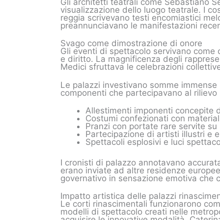
Gli architetti teatrali come Sebastiano S
visualizzazione dello luogo teatrale. I co
reggia scrivevano testi encomiastici melod
preannunciavano le manifestazioni recen
Svago come dimostrazione di onore
Gli eventi di spettacolo servivano come 
e diritto. La magnificenza degli rappresen
Medici sfruttava le celebrazioni collettiv
Le palazzi investivano somme immense nell
componenti che partecipavano al rilievo
Allestimenti imponenti concepite da
Costumi confezionati con material
Pranzi con portate rare servite su 
Partecipazione di artisti illustri e
Spettacoli esplosivi e luci spettaco
I cronisti di palazzo annotavano accurata
erano inviate ad altre residenze europee
governativo in sensazione emotiva che cr
Impatto artistica delle palazzi rinascimen
Le corti rinascimentali funzionarono come
modelli di spettacolo creati nelle metropol
acquisire le innovative modalità. Cateri