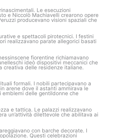
 rinascimentali. Le esecuzioni
iosto e Niccolò Machiavelli crearono opere
Peruzzi producevano visioni spaziali che
ive e spettacoli pirotecnici. I festini
ri realizzavano parate allegorici basati
essinscene fiorentine richiamavano
unelleschi ideò dispositivi meccanici che
 creativa delle residenze italiane.
uali formali. I nobili partecipavano a
 in arene dove il astanti ammirava le
 i emblemi delle gentildonne che
ezza e tattica. Le palazzi realizzavano
 un’attività dilettevole che abilitava ai
gareggiavano con barche decorate. I
opolazione. Questi celebrazioni