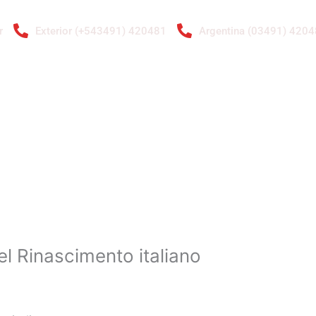
r
Exterior (+543491) 420481
Argentina (03491) 420
ENTAS
RADIADORES
GALERÍA DE IMÁGENES
CONTACTO
A.
el Rinascimento italiano