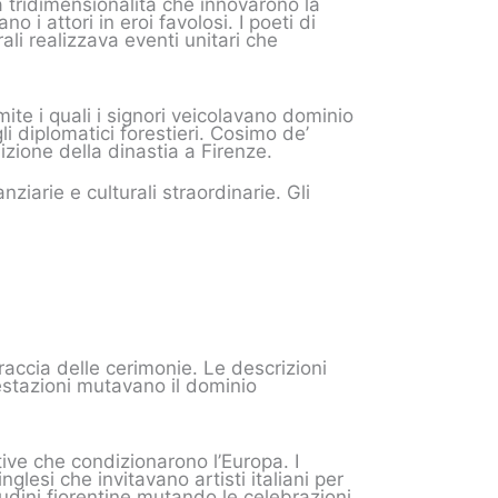
a tridimensionalità che innovarono la
 i attori in eroi favolosi. I poeti di
ali realizzava eventi unitari che
te i quali i signori veicolavano dominio
i diplomatici forestieri. Cosimo de’
dizione della dinastia a Firenze.
iarie e culturali straordinarie. Gli
raccia delle cerimonie. Le descrizioni
estazioni mutavano il dominio
tive che condizionarono l’Europa. I
nglesi che invitavano artisti italiani per
udini fiorentine mutando le celebrazioni