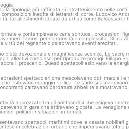
reggia
 la tipologia più raffinata di intrattenimento nelle corti
on composizioni inedite di letterati di corte. Ludovico Ar
ità. Le allestimenti ideate da artisti come Baldassarre 
iornate e contemplavano cene sontuosi, processioni figurat
divennero famosi per sontuosità e complessità. Gli curato
le virtù del regnante o celebravano eventi ereditari.
 pietà devozionale e magnificenza scenica. Le sacre m
gni allestivi complessi per riprodurre prodigi. Filippo Br
opra il proscenio. Questi spettacoli esibivano la energia
ebrazioni spettacolari che mescolavano doti marziali e rit
ri che esibivano coraggio bellico. Le sfide si accadevano
 concorrenti calzavano bardature abbellite e mostravano
ttività apprezzato tra gli aristocratici che esigeva destr
mpetevano in gare che attiravano giocate. La venagione era
nioni politici in situazioni informali.
entavano spettacoli marittimi dove le casate nobiliari 
contese in celebrazioni urbane che impegnavano totale p