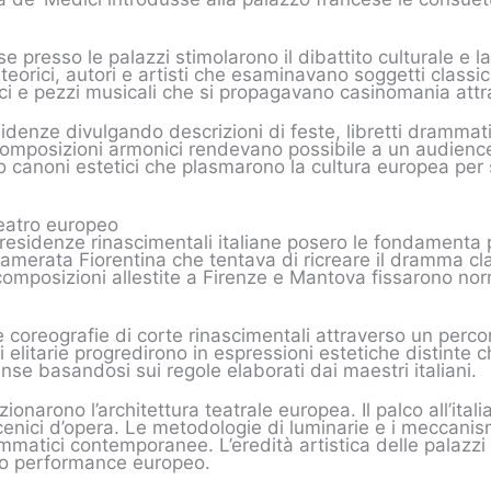
 presso le palazzi stimolarono il dibattito culturale e l
eorici, autori e artisti che esaminavano soggetti classici.
ofici e pezzi musicali che si propagavano casinomania attr
idenze divulgando descrizioni di feste, libretti drammatic
 composizioni armonici rendevano possibile a un audienc
no canoni estetici che plasmarono la cultura europea per 
teatro europeo
residenze rinascimentali italiane posero le fondamenta per
erata Fiorentina che tentava di ricreare il dramma cla
composizioni allestite a Firenze e Mantova fissarono 
le coreografie di corte rinascimentali attraverso un perc
i elitarie progredirono in espressioni estetiche distinte
nse basandosi sui regole elaborati dai maestri italiani.
ionarono l’architettura teatrale europea. Il palco all’ital
nici d’opera. Le metodologie di luminarie e i meccanismi 
matici contemporanee. L’eredità artistica delle palazzi 
llo performance europeo.