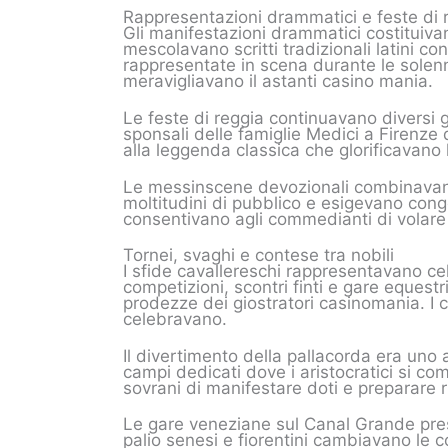
Rappresentazioni drammatici e feste di 
Gli manifestazioni drammatici costituivano
mescolavano scritti tradizionali latini c
rappresentate in scena durante le solenn
meravigliavano il astanti casino mania.
Le feste di reggia continuavano diversi g
sponsali delle famiglie Medici a Firenze 
alla leggenda classica che glorificavano 
Le messinscene devozionali combinavano
moltitudini di pubblico e esigevano conge
consentivano agli commedianti di volare s
Tornei, svaghi e contese tra nobili
I sfide cavallereschi rappresentavano cel
competizioni, scontri finti e gare equest
prodezze dei giostratori casinomania. I
celebravano.
Il divertimento della pallacorda era uno a
campi dedicati dove i aristocratici si co
sovrani di manifestare doti e preparare riu
Le gare veneziane sul Canal Grande pres
palio senesi e fiorentini cambiavano le 