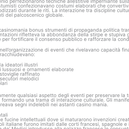
erlio perfezionarono tecniche allestitive imperniante sull
stumisti confezionavano costumi elaborati che convertivano
izzati durante le riti. La interazione tra discipline cultur
ti del palcoscenico globale.
casinomania bonus strumenti di propaganda politica trami
tazioni rifletteva la abbondanza della stirpe e stupiva gl
e per fortificare il consenso pubblico e rafforzare la con
’organizzazione di eventi che rivelavano capacità finanz
 racchiudevano:
 ideatori illustri
i lussuosi e ornamenti elaborate
stoviglie raffinato
 esecutori melodici
lari
mente qualsiasi aspetto degli eventi per preservare la t
 formando una trama di interazione culturale. Gli manif
eava segni indelebili nei astanti casino mania.
tali
 fucine intellettuali dove si maturarono invenzioni crea
i italiane furono imitati dalle corti francesi, spagnole e i
na de’ Medici introdusse alla palazzo francese le consuet