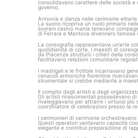
consolidavano carattere delle società e c
governo.
Armonia e danza nelle cerimonie elitarie
La suono ricopriva un ruolo primario nel
sovrani casino mania tenevano compagini 
di Ferrara e Mantova divennero famose in
La coreografia rappresentava un’arte coll
quotidianità di corte. I maestri di core
da Piacenza strutturò i criteri della cor
facilitavano relazioni comunitarie regolat
I madrigali e le frottole incarnavano gener
cenacoli armoniche fiorentine ricercava
strumentale si crebbe mediante a maestr
Il compito degli artisti e degli organizza
Gli artisti rinascimentali possedevano di
rivaleggiavano per attrarre i virtuosi pi
coordinatore di celebrazioni presso la re
I cerimonieri di cerimonie orchestravano 
Questi operatori vantavano capacità coor
elegante e contribuì preparazione di rap