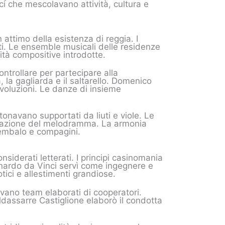
ci che mescolavano attività, cultura e
attimo della esistenza di reggia. I
ti. Le ensemble musicali delle residenze
ità compositive introdotte.
ontrollare per partecipare alla
la gagliarda e il saltarello. Domenico
 evoluzioni. Le danze di insieme
intonavano supportati da liuti e viole. Le
creazione del melodramma. La armonia
cembalo e compagini.
siderati letterati. I principi casinomania
eonardo da Vinci servì come ingegnere e
tici e allestimenti grandiose.
gevano team elaborati di cooperatori.
ldassarre Castiglione elaborò il condotta