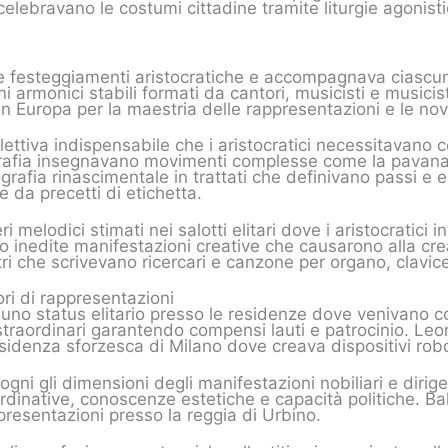
elebravano le costumi cittadine tramite liturgie agonisti
le festeggiamenti aristocratiche e accompagnava ciascun 
armonici stabili formati da cantori, musicisti e musicis
 Europa per la maestria delle rappresentazioni e le nov
ettiva indispensabile che i aristocratici necessitavano c
ografia insegnavano movimenti complesse come la pavana, 
eografia rinascimentale in trattati che definivano passi e
e da precetti di etichetta.
i melodici stimati nei salotti elitari dove i aristocratici 
no inedite manifestazioni creative che causarono alla 
i che scrivevano ricercari e canzone per organo, clavi
tori di rappresentazioni
 uno status elitario presso le residenze dove venivano con
ù straordinari garantendo compensi lauti e patrocinio. L
sidenza sforzesca di Milano dove creava dispositivi robo
ogni gli dimensioni degli manifestazioni nobiliari e diri
dinative, conoscenze estetiche e capacità politiche. Ba
presentazioni presso la reggia di Urbino.