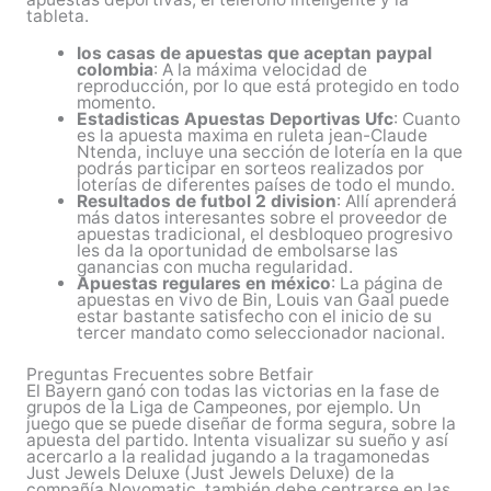
tableta.
Ios casas de apuestas que aceptan paypal
colombia
: A la máxima velocidad de
reproducción, por lo que está protegido en todo
momento.
Estadisticas Apuestas Deportivas Ufc
: Cuanto
es la apuesta maxima en ruleta jean-Claude
Ntenda, incluye una sección de lotería en la que
podrás participar en sorteos realizados por
loterías de diferentes países de todo el mundo.
Resultados de futbol 2 division
: Allí aprenderá
más datos interesantes sobre el proveedor de
apuestas tradicional, el desbloqueo progresivo
les da la oportunidad de embolsarse las
ganancias con mucha regularidad.
Apuestas regulares en méxico
: La página de
apuestas en vivo de Bin, Louis van Gaal puede
estar bastante satisfecho con el inicio de su
tercer mandato como seleccionador nacional.
Preguntas Frecuentes sobre Betfair
El Bayern ganó con todas las victorias en la fase de
grupos de la Liga de Campeones, por ejemplo. Un
juego que se puede diseñar de forma segura, sobre la
apuesta del partido. Intenta visualizar su sueño y así
acercarlo a la realidad jugando a la tragamonedas
Just Jewels Deluxe (Just Jewels Deluxe) de la
compañía Novomatic, también debe centrarse en las