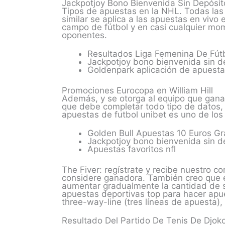
Jackpotjoy Bono Bienvenida Sin Depósit
Tipos de apuestas en la NHL.
Todas las
similar se aplica a las apuestas en vivo
campo de fútbol y en casi cualquier mom
oponentes.
Resultados Liga Femenina De Fút
Jackpotjoy bono bienvenida sin d
Goldenpark aplicación de apuesta
Promociones Eurocopa en William Hill
Además, y se otorga al equipo que gana 
que debe completar todo tipo de datos, 
apuestas de futbol unibet es uno de lo
Golden Bull Apuestas 10 Euros Gr
Jackpotjoy bono bienvenida sin d
Apuestas favoritos nfl
The Fiver: regístrate y recibe nuestro c
considere ganadora. También creo que es 
aumentar gradualmente la cantidad de s
apuestas deportivas top para hacer apu
three-way-line (tres líneas de apuesta
Resultado Del Partido De Tenis De Djok