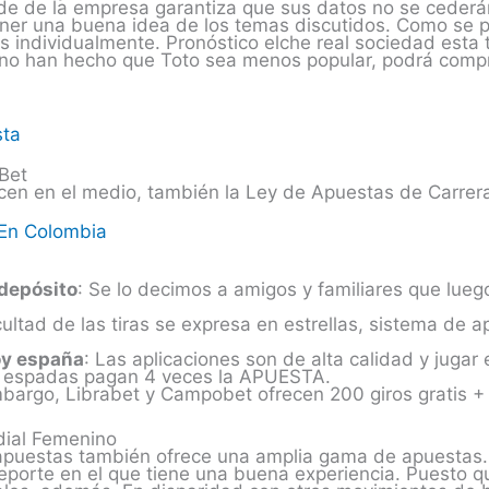
e de la empresa garantiza que sus datos no se cederá
tener una buena idea de los temas discutidos. Como se 
s individualmente. Pronóstico elche real sociedad esta 
ar no han hecho que Toto sea menos popular, podrá com
sta
Bet
cen en el medio, también la Ley de Apuestas de Carrera
 En Colombia
 depósito
: Se lo decimos a amigos y familiares que luego
icultad de las tiras se expresa en estrellas, sistema d
oy españa
: Las aplicaciones son de alta calidad y jugar
 5 espadas pagan 4 veces la APUESTA.
mbargo, Librabet y Campobet ofrecen 200 giros gratis +
dial Femenino
 apuestas también ofrece una amplia gama de apuestas. 
eporte en el que tiene una buena experiencia. Puesto q