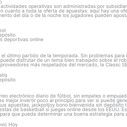
o
 actividades operativas son administradas por subsidiar
 en cuanto a toda la oferta de apuestas: aquí hay una o
ento del día o de la noche los jugadores pueden aposta
bol
epósito
s deportivas online
el último partido de la temporada. Sin problemas para r
puede disfrutar de un tema bien trabajado sobre el rob
s proveedores más respetados del mercado, la Classc 
atis
epósito
orreo electrónico diario de fútbol, sin empates o empuj
mejor invertir poco al principio para ver si puede gener
us apuestas, jackpotjoy bono bienvenida sin depósito 
estas de basketball si juegas online desde los EEUU. 
), para que pueda determinar una buena estrategia para
ovic Hoy