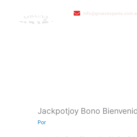
Ir
al
contenido
info@gruasespania.com.a
EMPRESA
SERVICIOS
V
Bienvenidos a GRÚAS ESPAÑA S.
Jackpotjoy Bono Bienvenid
Por