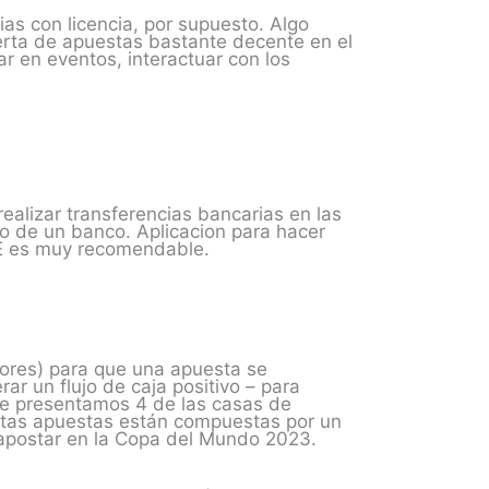
ias con licencia, por supuesto.
Algo
ferta de apuestas bastante decente en el
r en eventos, interactuar con los
ealizar transferencias bancarias en las
o de un banco. Aplicacion para hacer
SE es muy recomendable.
adores) para que una apuesta se
ar un flujo de caja positivo – para
te presentamos 4 de las casas de
Estas apuestas están compuestas por un
 apostar en la Copa del Mundo 2023.